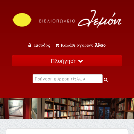
Είσοδος
Καλάθι αγορών:
Άδειο
Πλοήγηση
Αρχική
Κατάλογος
Νέα
Εκδηλώσεις
Επικοινωνία