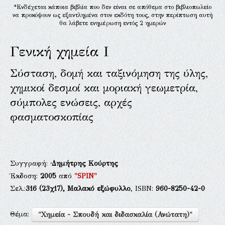
*Ενδέχεται κάποια βιβλία που δεν είναι σε απόθεμα στο βιβλιοπωλείο
να προκύψουν ως εξαντλημένα στον εκδότη τους, στην περίπτωση αυτή
θα λάβετε ενημέρωση εντός 2 ημερών
Γενική χημεία Ι
Σύσταση, δομή και ταξινόμηση της ύλης,
χημικοί δεσμοί και μοριακή γεωμετρία,
σύμπολες ενώσεις, αρχές
φασματοσκοπίας
Συγγραφή:
·Δημήτρης Κούρτης
Έκδοση:
2005
από
"SPIN"
Σελ.:
316
(23χ17),
Μαλακό εξώφυλλο
, ISBN:
960-8250-42-0
Θέμα:
"Χημεία - Σπουδή και διδασκαλία (Ανώτατη)"