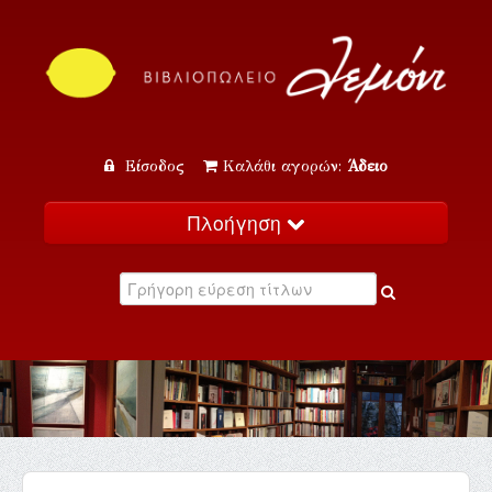
Είσοδος
Καλάθι αγορών:
Άδειο
Πλοήγηση
Αρχική
Κατάλογος
Νέα
Εκδηλώσεις
Επικοινωνία