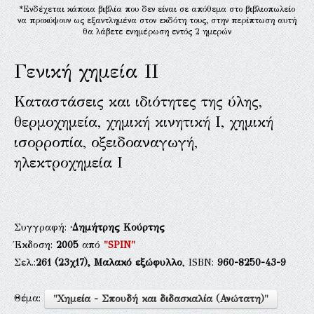
*Ενδέχεται κάποια βιβλία που δεν είναι σε απόθεμα στο βιβλιοπωλείο
να προκύψουν ως εξαντλημένα στον εκδότη τους, στην περίπτωση αυτή
θα λάβετε ενημέρωση εντός 2 ημερών
Γενική χημεία ΙΙ
Καταστάσεις και ιδιότητες της ύλης,
θερμοχημεία, χημική κινητική Ι, χημική
ισορροπία, οξειδοαναγωγή,
ηλεκτροχημεία Ι
Συγγραφή:
·Δημήτρης Κούρτης
Έκδοση:
2005
από
"SPIN"
Σελ.:
261
(23χ17),
Μαλακό εξώφυλλο
, ISBN:
960-8250-43-9
Θέμα:
"Χημεία - Σπουδή και διδασκαλία (Ανώτατη)"