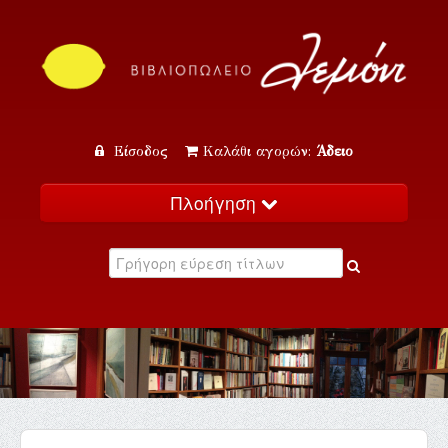
Είσοδος
Καλάθι αγορών:
Άδειο
Πλοήγηση
Αρχική
Κατάλογος
Νέα
Εκδηλώσεις
Επικοινωνία