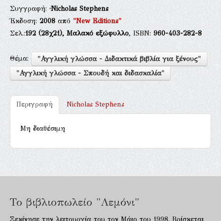
Συγγραφή:
·Nicholas Stephens
Έκδοση:
2008
από
"New Editions"
Σελ.:
192
(28χ21),
Μαλακό εξώφυλλο
, ISBN:
960-403-282-8
Θέμα:
"Αγγλική γλώσσα - Διδακτικά βιβλία για ξένους"
"Αγγλική γλώσσα - Σπουδή και διδασκαλία"
Περιγραφή
Nicholas Stephens
Μη διαθέσιμη
Το βιβλιοπωλείο "Λεμόνι"
Ξεκίνησε την λειτουργία του τον Μάιο του 1998. Βρίσκεται