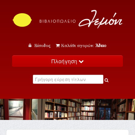
Είσοδος
Καλάθι αγορών:
Άδειο
Πλοήγηση
Αρχική
Κατάλογος
Νέα
Εκδηλώσεις
Επικοινωνία