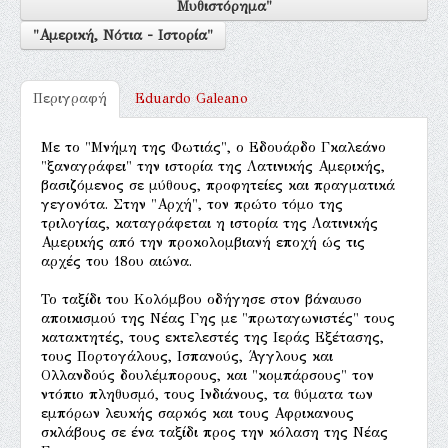
Μυθιστόρημα"
"Αμερική, Νότια - Ιστορία"
Περιγραφή
Eduardo Galeano
Με το "Μνήμη της Φωτιάς", ο Εδουάρδο Γκαλεάνο
"ξαναγράφει" την ιστορία της Λατινικής Αμερικής,
βασιζόμενος σε μύθους, προφητείες και πραγματικά
γεγονότα. Στην "Αρχή", τον πρώτο τόμο της
τριλογίας, καταγράφεται η ιστορία της Λατινικής
Αμερικής από την προκολομβιανή εποχή ώς τις
αρχές του 18ου αιώνα.
Το ταξίδι του Κολόμβου οδήγησε στον βάναυσο
αποικισμού της Νέας Γης με "πρωταγωνιστές" τους
κατακτητές, τους εκτελεστές της Ιεράς Εξέτασης,
τους Πορτογάλους, Ισπανούς, Άγγλους και
Ολλανδούς δουλέμπορους, και "κομπάρσους" τον
ντόπιο πληθυσμό, τους Ινδιάνους, τα θύματα των
εμπόρων λευκής σαρκός και τους Αφρικανους
σκλάβους σε ένα ταξίδι προς την κόλαση της Νέας