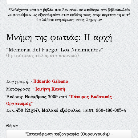
*Ενδέχεται κάποια βιβλία που δεν είναι σε απόθεμα στο βιβλιοπωλείο
να προκύψουν ως εξαντλημένα στον εκδότη τους, στην περίπτωση αυτή
θα λάβετε ενημέρωση εντός 2 ημερών
Μνήμη της φωτιάς: Η αρχή
"Memoria del Fuego: Los Nacimientos"
(Πρωτότυπος τίτλος στα ισπανικά)
Συγγραφή:
·
Eduardo Galeano
Μετάφραση:
·
Ισμήνη Κανσή
Έκδοση:
Νοέμβριος 2009
από
"Πάπυρος Εκδοτικός
Οργανισμός"
Σελ.:
450
(21χ14),
Μαλακό εξώφυλλο
, ISBN:
960-486-005-4
Θέμα:
"Ισπανόφωνη πεζογραφία (Ουρουγουάη) -