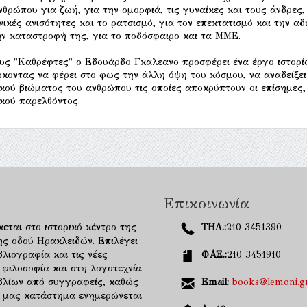
νθρώπου για ζωή, για την ομορφιά, τις γυναίκες και τους άνδρες, 
νικές ανισότητες και το ρατσισμό, για τον επεκτατισμό και την α
ην καταστροφή της, για το ποδόσφαιρο και τα ΜΜΕ.
υς "Καθρέφτες" ο Εδουάρδο Γκαλεανο προσφέρει ένα έργο ιστορί
ώκοντας να φέρει στο φως την άλλη όψη του κόσμου, να αναδείξει
ικού βιώματος του ανθρώπου τις οποίες αποκρύπτουν οι επίσημες,
ικού παρελθόντος.
Επικοινωνία
κεται στο ιστορικό κέντρο της
ΤΗΛ.:
210 3451390
ης οδού Ηρακλειδών. Επιλέγει
λιογραφία και τις νέες
ΦΑΞ.:
210 3451910
 φιλοσοφία και στη λογοτεχνία
ιβλίων από συγγραφείς, καθώς
Email:
books@lemoni.g
κό μας κατάστημα ενημερώνεται