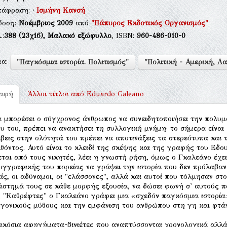
τάφραση:
·
Ισμήνη Κανσή
δοση:
Νοέμβριος 2009
από
"Πάπυρος Εκδοτικός Οργανισμός"
.:
388
(23χ16),
Μαλακό εξώφυλλο
, ISBN:
960-486-010-0
μα:
"Παγκόσμια ιστορία. Πολιτισμός"
"Πολιτική - Αμερική, Λα
ραφή
Άλλοι τίτλοι από
Eduardo Galeano
α μπορέσει ο σύγχρονος άνθρωπος να συνειδητοποιήσει την πολυμ
υ του, πρέπει να ανακτήσει τη συλλογική μνήμη· το σήμερα είναι 
βεις στην ολότητά του πρέπει να αποτινάξεις τα στερεότυπα και 
θόντος. Αυτό είναι το κλειδί της σκέψης και της γραφής του Εδο
ται από τους νικητές, λέει η γνωστή ρήση, όμως ο Γκαλεάνο έχε
υγγραφικής του πορείας να γράψει την ιστορία που δεν πρόλαβαν 
ίς, οι αδύναμοι, οι "ελάσσονες", αλλά και αυτοί που τόλμησαν σ
άστημά τους σε κάθε μορφής εξουσία, να δώσει φωνή σ' αυτούς π
 "Καθρέφτες" ο Γκαλεάνο γράφει μια «σχεδόν παγκόσμια ιστορία»
γονικούς μύθους και την εμφάνιση του ανθρώπου στη γη και φτάν
ακόσια αφηγήματα-βινιέτες που αναπτύσσονται χρονολογικά αλλά 