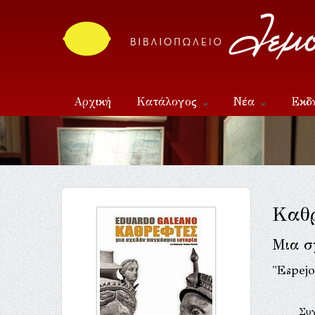
Αρχική
Κατάλογος
Νέα
Εκδ
Επικοινωνία
Καθ
Μια σ
"Espejo
Συ