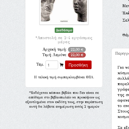
Με
Έκ
Σελ
Διαθέσιμο
Θέ
*Αποστολή σε 2-4 εργάσιμες
μέρες
Αρχική τιμή:
22,00 €
Περιγ
Τιμή Λεμόνι:
22,00 €
Τεμ.
Για ν
κόσμο
H τελική τιμή συμπεριλαμβάνει ΦΠΑ.
συλλά
παρελ
γράφε
*Ενδέχεται κάποια βιβλία που δεν είναι σε
της σ
απόθεμα στο βιβλιοπωλείο να προκύψουν ως
αφανε
εξαντλημένα στον εκδότη τους, στην περίπτωση
το αν
αυτή θα λάβετε ενημέρωση εντός 2 ημερών
Στους
κοσμο
Σε εξ