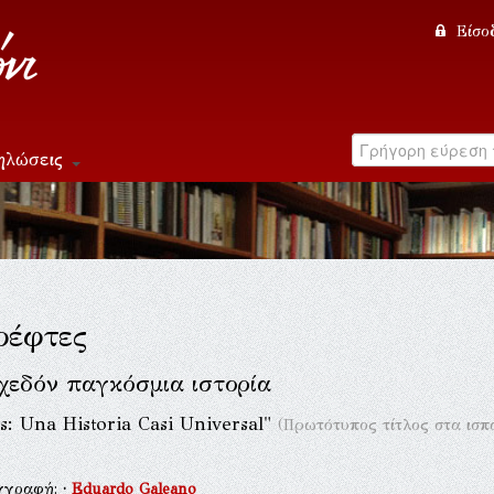
Είσο
ηλώσεις
ρέφτες
χεδόν παγκόσμια ιστορία
s: Una Historia Casi Universal"
(Πρωτότυπος τίτλος στα ισπ
γγραφή:
·
Eduardo Galeano