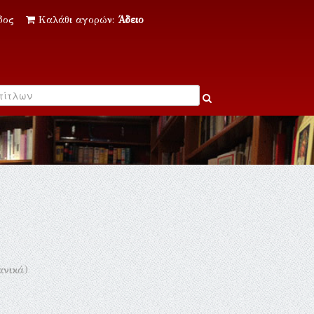
δος
Καλάθι αγορών:
Άδειο
ανικά)