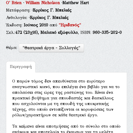
O' Brien
·
William Nicholson
·Matthew Hart
Μετάφραση:
·Ερρίκος Γ. Μπελιές
Ανθολογία:
·Ερρίκος Γ. Μπελιές
Έκδοση:
Ιούνιος 2010
από
"Ηριδανός"
Σελ.:
472
(23χ16),
Μαλακό εξώφυλλο
, ISBN:
960-335-202-0
Θέμα:
"Θεατρικά έργα - Συλλογές"
Περιγραφή
Ο παρών τόμος δεν απευθύνεται στο ευρύτερο
αναγνωστικό κοινό, που επιλέγει ένα βιβλίο για να το
απολαύσει στις ώρες της ραστώνης του. Είναι ένα
πρακτικό βοήθημα για σπουδαστές και δασκάλους
που ασχολούνται με τη σπουδή της υποκριτικής
τέχνης, στο οποίο εντοπίζονται οι κορυφώσεις των
ρόλων/χαρακτήρων σε κάθε θεατρικό έργο.
Τα κείμενα είναι αποτμήσεις από το σύνολο στο οποίο
ανήκουν και αποτελούν το έναυσμα για τη μελέτη