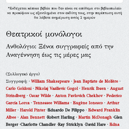
*Ενδέχεται κάποια βιβλία που δεν είναι σε απόθεμα στο βιβλιοπωλείο
να προκύψουν ως εξαντλημένα στον εκδότη τους, στην περίπτωση αυτή
θα λάβετε ενημέρωση εντός 2 ημερών
Θεατρικοί μονόλογοι
Ανθολόγιο: Ξένοι συγγραφείς από την
Αναγέννηση έως τις μέρες μας
(Συλλογικό έργο)
Συγγραφή:
·
William Shakespeare
·
Jean Baptiste de Molière
·
Carlo Goldoni
·
Nikolaj Vasilievic Gogol
·
Henrik Ibsen
·
August
Strindberg
·
Oscar Wilde
·
Anton Pavlovich Chekhov
·
Federico
García Lorca
·
Tennessee Williams
·
Eugène Ionesco
·
Arthur
Miller
·
Harold Pinter
·Eduardo De Filippo
·
Edward Franklin
Albee
·
Alan Bennett
·Robert Harling
·
Martin McDonagh
·Glen
Berger
·Charlotte Chandler
·Ray Stricklyn
·David Hare
·
Edna