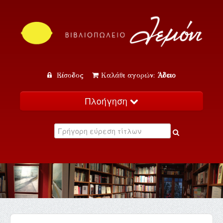
Είσοδος
Καλάθι αγορών:
Άδειο
Πλοήγηση
Αρχική
Κατάλογος
Νέα
Εκδηλώσεις
Επικοινωνία