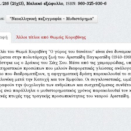
.:
216
(21χ13),
Μαλακό εξώφυλλο
, ISBN:
960-325-930-6
μα:
"Νεοελληνική πεζογραφία - Μυθιστόρημα"
ραφή
Άλλοι τίτλοι από
Θωμάς Κοροβίνης
βλίο του Θωμά Κοροβίνη "O γύρος του θανάτου" είναι ένα δυναμι
ρεται στην πολυτάραχη ζωή του Αριστείδη Παγκρατίδη (1940-1968
έστηκε ως ο Δράκος του Σέιχ Σου. Μέσα από τις χειμαρρώδεις, υ
τηριστικών προσώπων που μιλούν διαφορετικές γλώσσες ανάλογα
λο που διαδραματίζουν, η αφηγηματική δράση παρακολουθεί το 
λονίκη μετά την Κατοχή και τον Εμφύλιο. Οι συγκλονιστικές, ω
ραφούν την ψυχολογία των ανθρώπων και συσχετιζόμενες συνθέτου
ς ενώ παράλληλα ο μυθιστορηματικός χρόνος παρακολουθεί τον κ
ινές πτυχές της τραγικής προσωπικότητας του νεαρού Αριστείδη.