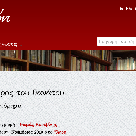
Είσο
ηλώσεις
ρος του θανάτου
τόρημα
γγραφή:
·
Θωμάς Κοροβίνης
δοση:
Νοέμβριος 2010
από
"Άγρα"