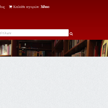
δος
Καλάθι αγορών:
Άδειο