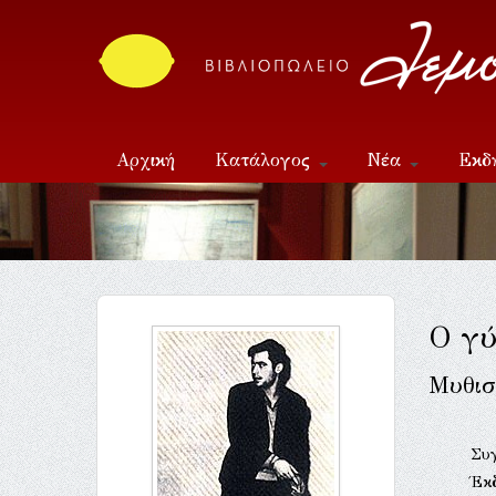
Αρχική
Κατάλογος
Νέα
Εκδ
Επικοινωνία
Ο γύ
Μυθισ
Συ
Έκ