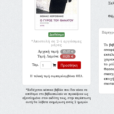
Σελ
Θέ
Περιγ
Διαθέσιμο
*Αποστολή σε 2-4 εργάσιμες
μέρες
Το βι
αναφέ
Αρχική τιμή:
15,07 €
εκτελ
Τιμή Λεμόνι:
10,55 €
χαρακ
το ρό
Τεμ.
Θεσσα
σκιαγ
H τελική τιμή συμπεριλαμβάνει ΦΠΑ.
εποχή
σκοτε
*Ενδέχεται κάποια βιβλία που δεν είναι σε
απόθεμα στο βιβλιοπωλείο να προκύψουν ως
εξαντλημένα στον εκδότη τους, στην περίπτωση
αυτή θα λάβετε ενημέρωση εντός 2 ημερών