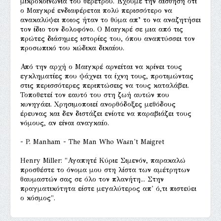
μικροκοινωνία του θερέτρου. Έχουμε την αίσθηση ότι
ο Μαιγκρέ ενδιαφέρεται πολύ περισσότερο να
ανακαλύψει ποιος ήταν το θύμα απ’ το να αναζητήσει
τον ίδιο τον δολοφόνο. Ο Μαιγκρέ σε μια από τις
πρώτες διάσημες ιστορίες του, όπου αναπτύσσει τον
προσωπικό του κώδικα δικαίου.
Από την αρχή ο Μαιγκρέ αρνείται να κρίνει τους
εγκληματίες που ψάχνει τα ίχνη τους, προτιμώντας
στις περισσότερες περιπτώσεις να τους καταλάβει.
Τοποθετεί τον εαυτό του στη ζωή αυτών που
κυνηγάει. Χρησιμοποιεί ανορθόδοξες μεθόδους
έρευνας και δεν διστάζει ενίοτε να παραβιάζει τους
νόμους, αν είναι αναγκαίο.
- P. Manham - The Man Who Wasn't Maigret
Henry Miller: "Αγαπητέ Κύριε Σιμενόν, παρακαλώ
προσθέστε το όνομα μου στη λίστα των αμέτρητων
θαυμαστών σας σε όλο τον πλανήτη... Στην
πραγματικότητα είστε μεγαλύτερος απ' ό,τι πιστεύει
ο κόσμος".