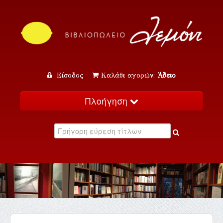
Είσοδος
Καλάθι αγορών:
Άδειο
Πλοήγηση
Αρχική
Κατάλογος
Νέα
Εκδηλώσεις
Επικοινωνία