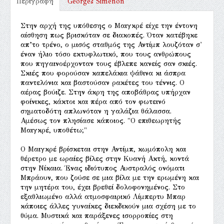
Περιγραφή
Georges Simenon
Στην αρχή της υπόθεσης ο Μαιγκρέ είχε την έντονη
αίσθηση πως βρισκόταν σε διακοπές. Όταν κατέβηκε
απ’το τρένο, ο μισός σταθμός της Αντίμπ λουζόταν σ'
έναν ήλιο τόσο εκτυφλωτικό, που τους ανθρώπους
που πηγαινοέρχονταν τους έβλεπε κανείς σαν σκιές.
Σκιές που φορούσαν καπελάκια ψάθινα κι άσπρα
παντελόνια και βαστούσαν ρακέτες του τέννις. Ο
αέρας βούιζε. Στην άκρη της αποβάθρας υπήρχαν
φοίνικες, κάκτοι και πέρα από τον φωτεινό
σηματοδότη απλωνόταν η γαλάζια θάλασσα.
Αμέσως τον πλησίασε κάποιος. "Ο επιθεωρητής
Μαιγκρέ, υποθέτω;"
Ο Μαιγκρέ βρίσκεται στην Αντίμπ, κωμόπολη και
θέρετρο με ωραίες βίλες στην Κυανή Ακτή, κοντά
στην Νίκαια. Ένας ιδιότυπος Αυστραλός ονόματι
Μπράουν, που ζούσε σε μια βίλα με την ερωμένη και
την μητέρα του, έχει βρεθεί δολοφονημένος. Στο
εξαθλιωμένο αλλά ατμοσφαιρικό Λίμπερτυ Μπαρ
κάποιες άλλες γυναίκες διεκδικούν μια σχέση με το
θύμα. Μυστικά και παράξενες ισορροπίες στη