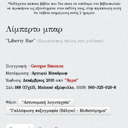
*Ενδέχεται κάποια βιβλία που δεν είναι σε απόθεμα στο βιβλιοπωλείο
να προκύψουν ως εξαντλημένα στον εκδότη τους, στην περίπτωση αυτή
θα λάβετε ενημέρωση εντός 2 ημερών
Λίμπερτυ μπαρ
"Liberty Bar"
(Πρωτότυπος τίτλος στα γαλλικά)
Συγγραφή:
·
Georges Simenon
Μετάφραση:
·Αργυρώ Μακάρωφ
Έκδοση:
Δεκέμβριος 2010
από
"Άγρα"
Σελ.:
188
(17χ13),
Μαλακό εξώφυλλο
, ISBN:
960-325-926-8
Θέμα:
"Αστυνομική λογοτεχνία"
"Γαλλόφωνη πεζογραφία (Βέλγιο) - Μυθιστόρημα"