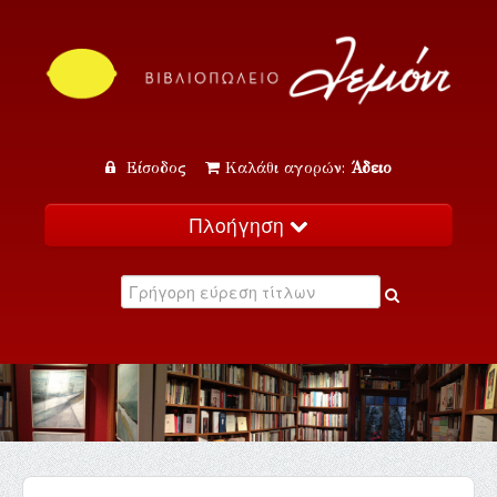
Είσοδος
Καλάθι αγορών:
Άδειο
Πλοήγηση
Αρχική
Κατάλογος
Νέα
Εκδηλώσεις
Επικοινωνία