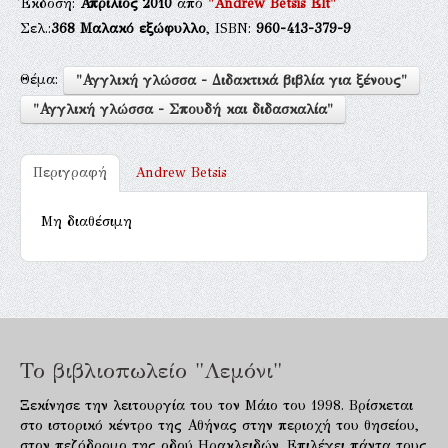
Έκδοση:
Απρίλιος 2010
από
"Andrew Betsis Elt"
Σελ.:
368
Μαλακό εξώφυλλο
, ISBN:
960-413-379-9
Θέμα:
"Αγγλική γλώσσα - Διδακτικά βιβλία για ξένους"
"Αγγλική γλώσσα - Σπουδή και διδασκαλία"
Περιγραφή
Andrew Betsis
Μη διαθέσιμη
Το βιβλιοπωλείο "Λεμόνι"
Ξεκίνησε την λειτουργία του τον Μάιο του 1998. Βρίσκεται
στο ιστορικό κέντρο της Αθήνας στην περιοχή του θησείου,
στον πεζόδρομο της οδού Ηρακλειδών. Επιλέγει πάντα τους