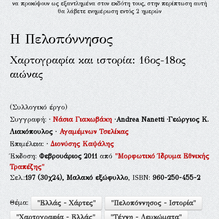
να προκύψουν ως εξαντλημένα στον εκδότη τους, στην περίπτωση αυτή
θα λάβετε ενημέρωση εντός 2 ημερών
Η Πελοπόννησος
Χαρτογραφία και ιστορία: 16ος-18ος
αιώνας
(Συλλογικό έργο)
Συγγραφή:
·
Νάσια Γιακωβάκη
·Andrea Nanetti
·Γεώργιος Κ.
Λιακόπουλος
·
Αγαμέμνων Τσελίκας
Επιμέλεια:
·
Διονύσης Καψάλης
Έκδοση:
Φεβρουάριος 2011
από
"Μορφωτικό Ίδρυμα Εθνικής
Τραπέζης"
Σελ.:
197
(30χ24),
Μαλακό εξώφυλλο
, ISBN:
960-250-455-2
Θέμα:
"Ελλάς - Χάρτες"
"Πελοπόννησος - Ιστορία"
"Χαρτογραφία - Ελλάς"
"Τέχνη - Λευκώματα"