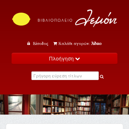
Είσοδος
Καλάθι αγορών:
Άδειο
Πλοήγηση
Αρχική
Κατάλογος
Νέα
Εκδηλώσεις
Επικοινωνία