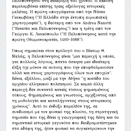
Πελοποννήσου στη διαδρομή του χρόνου. Η έκδοση
περιλαμβάνει επίσης τρεις αξιόλογες ιστορικές
μελέτες. Η πρώτη υπογράφεται από την Νάσια
Γιακωβάκη ("Η Ελλάδα στην έντυπη ευρωπαϊκή
χαρτογραφία"), η δεύτερη από τον Andrea Nanetti
("Βενετία και Πελοπόννησος") και η τρίτη από τον
Γεώργιο Κ. Λιακόπουλο ("Η Πελοπόννησος κατά την
πρώτη Οθωμανοκρατία, 1460-1688").
Όπως σημειώνει στον πρόλογό του ο Βίκτωρ Θ.
Μελάς, η Πελοπόννησος είναι "μια περιοχή η οποία,
για πολλούς λόγους, πάντα άσκησε μια ιδιαίτερη
έλξη όχι μόνον σε αυτούς που την εποφθαλμιούσαν
αλλά και στους χαρτογράφους όλων των εποχών".
Είναι, εξάλλου, μαζί με την Αθήνα "η κοιτίδα του
αρχαίου ελληνικού πολιτισμού. Σε καμιά άλλη
περιοχή δεν συναντά κανείς τόσους φημισμένους
τόπους. Φημισμένους και γνωστούς, αρχίζοντας από
τη μυθολογία και καταλήγοντας στους ιστορικούς
χρόνους". Αυτό το ένδοξο παρελθόν της, σε
συνδυασμό με τον φυσικό της πλούτο, τη στρατηγική
σημασία που της δίνει η γεωγραφική της θέση και τα
σημαντικά ιστορικά γεγονότα που διαδραματίστηκαν
στα εδάφη της, ήταν φυσικό να συγκεντρώνουν την