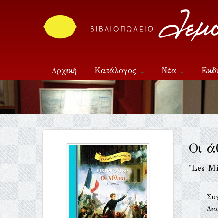
Αρχική
Κατάλογος
Νέα
Εκδ
Επικοινωνία
Οι ά
"Les Mi
Συ
Δι