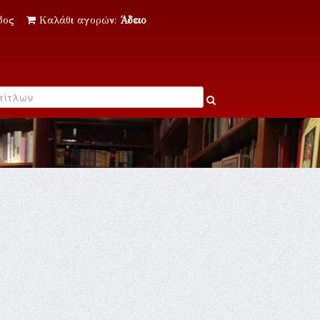
δος
Καλάθι αγορών:
Άδειο