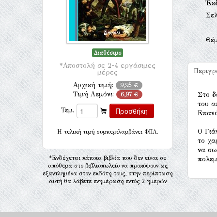
Έκ
Σελ
Θέ
Διαθέσιμο
*Αποστολή σε 2-4 εργάσιμες
Περιγ
μέρες
Αρχική τιμή:
9,95 €
Τιμή Λεμόνι:
Στο δ
6,97 €
του α
Τεμ.
Επανά
Ο Γιά
H τελική τιμή συμπεριλαμβάνει ΦΠΑ.
το χα
να σω
*Ενδέχεται κάποια βιβλία που δεν είναι σε
πολεμ
απόθεμα στο βιβλιοπωλείο να προκύψουν ως
εξαντλημένα στον εκδότη τους, στην περίπτωση
αυτή θα λάβετε ενημέρωση εντός 2 ημερών