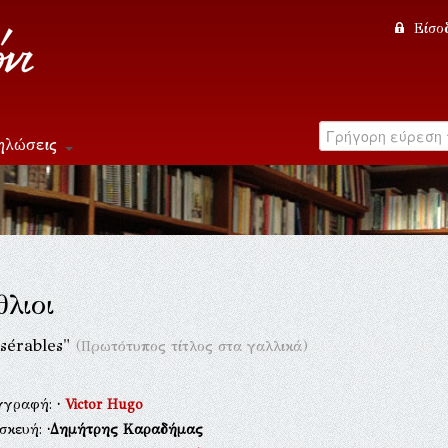
Είσο
ηλώσεις
θλιοι
sérables"
(Πρωτότυπος τίτλος στα γαλλικά)
γγραφή:
·
Victor Hugo
ασκευή:
·Δημήτρης Καραδήμας