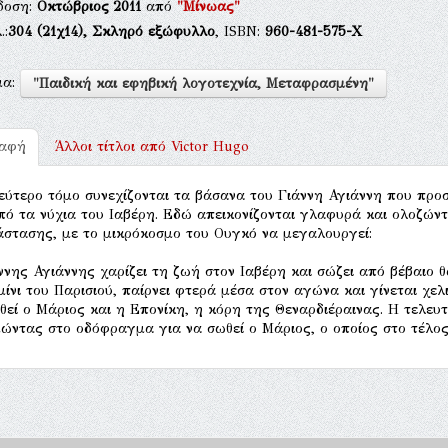
δοση:
Οκτώβριος 2011
από
"Μίνωας"
.:
304
(21χ14),
Σκληρό εξώφυλλο
, ISBN:
960-481-575-Χ
μα:
"Παιδική και εφηβική λογοτεχνία, Μεταφρασμένη"
ραφή
Άλλοι τίτλοι από
Victor Hugo
εύτερο τόμο συνεχίζονται τα βάσανα του Γιάννη Αγιάννη που προσ
πό τα νύχια του Ιαβέρη. Εδώ απεικονίζονται γλαφυρά και ολοζώντ
στασης, με το μικρόκοσμο του Ουγκό να μεγαλουργεί:
ννης Αγιάννης χαρίζει τη ζωή στον Ιαβέρη και σώζει από βέβαιο θ
μίνι του Παρισιού, παίρνει φτερά μέσα στον αγώνα και γίνεται χε
θεί ο Μάριος και η Επονίκη, η κόρη της Θεναρδιέραινας. Η τελευτ
ώντας στο οδόφραγμα για να σωθεί ο Μάριος, ο οποίος στο τέλος γ