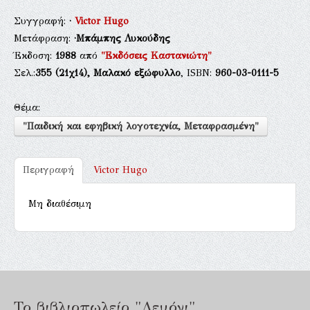
Συγγραφή:
·
Victor Hugo
Μετάφραση:
·Μπάμπης Λυκούδης
Έκδοση:
1988
από
"Εκδόσεις Καστανιώτη"
Σελ.:
355
(21χ14),
Μαλακό εξώφυλλο
, ISBN:
960-03-0111-5
Θέμα:
"Παιδική και εφηβική λογοτεχνία, Μεταφρασμένη"
Περιγραφή
Victor Hugo
Μη διαθέσιμη
Το βιβλιοπωλείο "Λεμόνι"