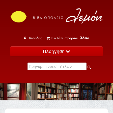
Είσοδος
Καλάθι αγορών:
Άδειο
Πλοήγηση
Αρχική
Κατάλογος
Νέα
Εκδηλώσεις
Επικοινωνία