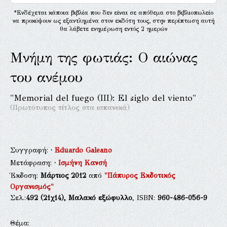
*Ενδέχεται κάποια βιβλία που δεν είναι σε απόθεμα στο βιβλιοπωλείο
να προκύψουν ως εξαντλημένα στον εκδότη τους, στην περίπτωση αυτή
θα λάβετε ενημέρωση εντός 2 ημερών
Μνήμη της φωτιάς: Ο αιώνας
του ανέμου
"Memorial del fuego (III): El siglo del viento"
(Πρωτότυπος τίτλος στα ισπανικά)
Συγγραφή:
·
Eduardo Galeano
Μετάφραση:
·
Ισμήνη Κανσή
Έκδοση:
Μάρτιος 2012
από
"Πάπυρος Εκδοτικός
Οργανισμός"
Σελ.:
492
(21χ14),
Μαλακό εξώφυλλο
, ISBN:
960-486-056-9
Θέμα: