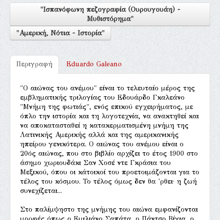
"Ισπανόφωνη πεζογραφία (Ουρουγουάη) -
Μυθιστόρημα"
"Αμερική, Νότια - Ιστορία"
Περιγραφή
Eduardo Galeano
"O αιώνας του ανέμου" είναι το τελευταίο μέρος της
εμβληματικής τριλογίας του Εδουάρδο Γκαλεάνο
"Μνήμη της φωτιάς", ενός επικού εγχειρήματος, με
όπλο την ιστορία και τη λογοτεχνία, να ανακτηθεί και
να αποκατασταθεί η κατακερματισμένη μνήμη της
Λατινικής Αμερικής αλλά και της αμερικανικής
ηπείρου γενικότερα. Ο αιώνας του ανέμου είναι ο
20ός αιώνας, που στο βιβλίο αρχίζει το έτος 1900 στο
άσημο χωριουδάκι Σαν Χοσέ ντε Γκράσια του
Μεξικού, όπου οι κάτοικοί του προετοιμάζονται για το
τέλος του κόσμου. Το τέλος όμως δεν θα 'ρθει· η ζωή
συνεχίζεται...
Στο παλίμψηστο της μνήμης του αιώνα εμφανίζονται
μορφές όπως ο Εμιλιάνο Σαπάτα, ο Πάντσο Βίγια, ο