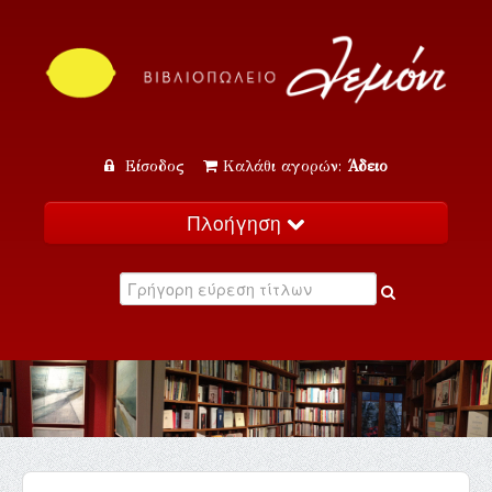
Είσοδος
Καλάθι αγορών:
Άδειο
Πλοήγηση
Αρχική
Κατάλογος
Νέα
Εκδηλώσεις
Επικοινωνία