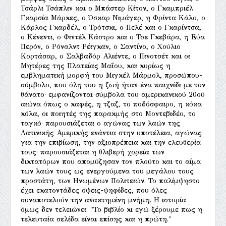
Τσάρλι Τσάπλιν και ο Μπάστερ Κίτον, ο Γκαμπριέλ
Γκαρσία Μάρκες, ο Όσκαρ Νιμάγερ, η Φρίντα Κάλο, ο
Κάρλος Γκαρδέλ, ο Τρότσκι, ο Πελέ και ο Γκαρίντσα,
ο Κένεντι, ο Φιντέλ Κάστρο και ο Τσε Γκεβάρα, η Εύα
Περόν, ο Ρόναλντ Ρέιγκαν, ο Σαντίνο, ο Χούλιο
Κορτάσαρ, ο Σαλβαδόρ Αλιέντε, ο Πινοτσέτ και οι
Μητέρες της Πλατείας Μαΐου, και κυρίως η
εμβληματική μορφή του Μιγκέλ Μάρμολ, προσώπου-
σύμβολο, που όλη του η ζωή ήταν ένα παιχνίδι με τον
θάνατο· εμφανίζονται σύμβολα του αμερικανικού 20ού
αιώνα όπως ο καφές, η τζαζ, το ποδόσφαιρο, η κόκα
κόλα, οι ποιητές της παρακμής στο Μοντεβιδέο, το
ταγκό· παρουσιάζεται ο αγώνας των λαών της
Λατινικής Αμερικής ενάντια στην υποτέλεια, αγώνας
για την επιβίωση, την αξιοπρέπεια και την ελευθερία
τους· παρουσιάζεται η θλιβερή χορεία των
δικτατόρων που απομύζησαν τον πλούτο και το αίμα
των λαών τους ως ενεργούμενα του μεγάλου τους
προστάτη, των Ηνωμένων Πολιτειών. Το παλίμψηστο
έχει εκατοντάδες όψεις-ψηφίδες, που όλες
συναποτελούν την ανακτημένη μνήμη. Η ιστορία
όμως δεν τελειώνει: "Το βιβλίο κι εγώ ξέρουμε πως η
τελευταία σελίδα είναι επίσης και η πρώτη."