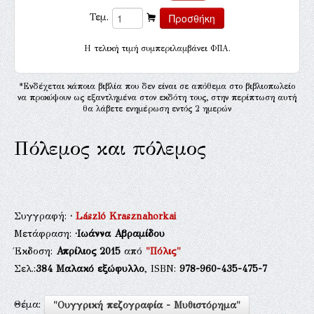
Τεμ.
H τελική τιμή συμπεριλαμβάνει ΦΠΑ.
*Ενδέχεται κάποια βιβλία που δεν είναι σε απόθεμα στο βιβλιοπωλείο
να προκύψουν ως εξαντλημένα στον εκδότη τους, στην περίπτωση αυτή
θα λάβετε ενημέρωση εντός 2 ημερών
Πόλεμος και πόλεμος
Συγγραφή:
·
László Krasznahorkai
Μετάφραση:
·Ιωάννα Αβραμίδου
Έκδοση:
Απρίλιος 2015
από
"Πόλις"
Σελ.:
384
Μαλακό εξώφυλλο
, ISBN:
978-960-435-475-7
Θέμα:
"Ουγγρική πεζογραφία - Μυθιστόρημα"