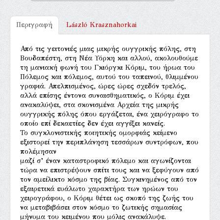
Περιγραφή
László Krasznahorkai
Από τις γειτονιές μιας μικρής ουγγρικής πόλης, στη
Βουδαπέστη, στη Νέα Υόρκη και αλλού, ακολουθούμε
τη μανιακή φωνή του Γκιόργκι Κόριμ, του ήρωα του
Πόλεμος και πόλεμος, αυτού του ταπεινού, θλιμμένου
γραφιά. Απελπισμένος, ώρες ώρες σχεδόν τρελός,
αλλά επίσης έντονα συναισθηματικός, ο Κόριμ έχει
ανακαλύψει, στα σκονισμένα Αρχεία της μικρής
ουγγρικής πόλης όπου εργάζεται, ένα χειρόγραφο το
οποίο επί δεκαετίες δεν έχει αγγίξει κανείς.
Το συγκλονιστικής ποιητικής ομορφιάς κείμενο
εξιστορεί την περιπλάνηση τεσσάρων συντρόφων, που
πολέμησαν
μαζί σ’ έναν καταστροφικό πόλεμο και αγωνίζονται
τώρα να επιστρέψουν σπίτι τους και να ξεφύγουν από
τον αμείλικτο κόσμο της βίας. Συγκινημένος από τον
εξαιρετικά ευάλωτο χαρακτήρα των ηρώων του
χειρογράφου, ο Κόριμ θέτει ως σκοπό της ζωής του
να μεταβιβάσει στον κόσμο το ζωτικής σημασίας
μήνυμα του κειμένου που μόλις ανακάλυψε.