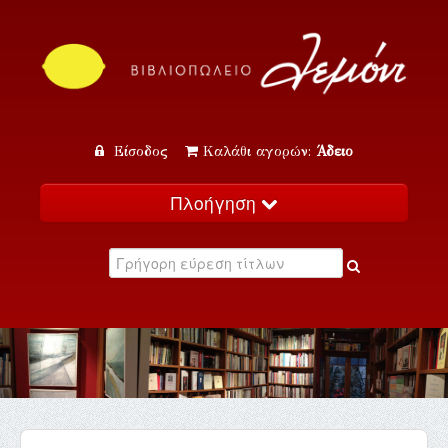
Είσοδος
Καλάθι αγορών:
Άδειο
Πλοήγηση
Αρχική
Κατάλογος
Νέα
Εκδηλώσεις
Επικοινωνία