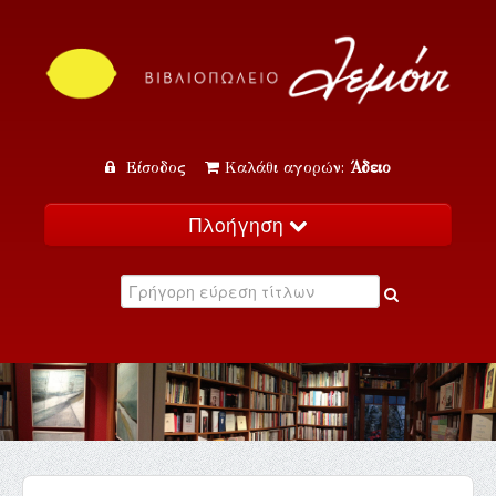
Είσοδος
Καλάθι αγορών:
Άδειο
Πλοήγηση
Αρχική
Κατάλογος
Νέα
Εκδηλώσεις
Επικοινωνία