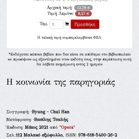
Αρχική τιμή:
13,78 €
Τιμή Λεμόνι:
8,27 €
Τεμ.
H τελική τιμή συμπεριλαμβάνει ΦΠΑ.
*Ενδέχεται κάποια βιβλία που δεν είναι σε απόθεμα στο βιβλιοπωλείο
να προκύψουν ως εξαντλημένα στον εκδότη τους, στην περίπτωση αυτή
θα λάβετε ενημέρωση εντός 2 ημερών
Η κοινωνία της παρηγοριάς
Συγγραφή:
·Byung - Chul Han
Μετάφραση:
·Βασίλης Τσαλής
Έκδοση:
Μάιος 2021
από
"Opera"
Σελ.:
112
Μαλακό εξώφυλλο
, ISBN:
978-618-5400-26-2