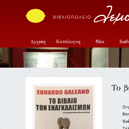
Αρχική
Κατάλογος
Νέα
Εκδ
Επικοινωνία
Το β
Συ
Με
Έκ
Σελ