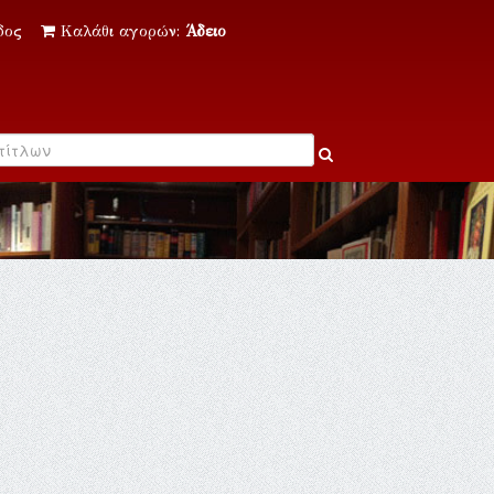
δος
Καλάθι αγορών:
Άδειο