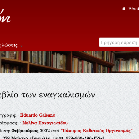
Είσο
ηλώσεις
ιβλίο των εναγκαλισμών
γγραφή:
·
Eduardo Galeano
τάφραση:
·
Μελίνα Παναγιωτίδου
δοση:
Φεβρουάριος 2022
από
"Πάπυρος Εκδοτικός Οργανισμός"
.:
278
Μαλακό εξώφυλλο
, ISBN:
978-960-486-152-1