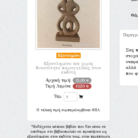
Θέ
Περιγ
Σας π
στοχα
Εξαντλημένο
ονειρ
Εξαντλημένο και χωρίς
αλλά 
δυνατότητα παραγγελίας στον
εκδότη
που φ
Αρχική τιμή:
15,00 €
Τιμή Λεμόνι:
10,50 €
Τεμ.
H τελική τιμή συμπεριλαμβάνει ΦΠΑ.
*Ενδέχεται κάποια βιβλία που δεν είναι σε
απόθεμα στο βιβλιοπωλείο να προκύψουν ως
εξαντλημένα στον εκδότη τους, στην περίπτωση