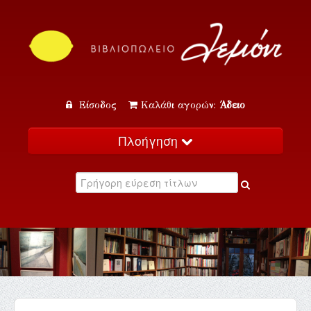
Είσοδος
Καλάθι αγορών:
Άδειο
Πλοήγηση
Αρχική
Κατάλογος
Νέα
Εκδηλώσεις
Επικοινωνία