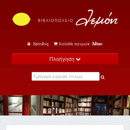
Είσοδος
Καλάθι αγορών:
Άδειο
Πλοήγηση
Αρχική
Κατάλογος
Νέα
Εκδηλώσεις
Επικοινωνία