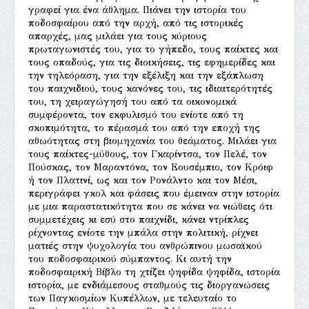
γραφεί για ένα άθλημα. Πιάνει την ιστορία του
ποδοσφαίρου από την αρχή, από τις ιστορικές
απαρχές, μας μιλάει για τους κύριους
πρωταγωνιστές του, για το γήπεδο, τους παίκτες και
τους οπαδούς, για τις διοικήσεις, τις εφημερίδες και
την τηλεόραση, για την εξέλιξη και την εξάπλωση
του παιχνιδιού, τους κανόνες του, τις ιδιαιτερότητές
του, τη χειραγώγησή του από τα οικονομικά
συμφέροντα, τον εκφυλισμό του ενίοτε από τη
σκοπιμότητα, το πέρασμά του από την εποχή της
αθωότητας στη βιομηχανία του θεάματος. Μιλάει για
τους παίκτες-μύθους, τον Γκαρίντσα, τον Πελέ, τον
Πούσκας, τον Μαραντόνα, τον Εουσέμπιο, τον Κρόιφ
ή τον Πλατινί, ως και τον Ρονάλντο και τον Μέσι,
περιγράφει γκολ και φάσεις που έμειναν στην ιστορία
με μια παραστατικότητα που σε κάνει να νιώθεις ότι
συμμετέχεις κι εσύ στο παιχνίδι, κάνει ντρίπλες
ρίχνοντας ενίοτε την μπάλα στην πολιτική, ρίχνει
ματιές στην ψυχολογία του ανθρώπινου μωσαϊκού
του ποδοσφαιρικού σύμπαντος. Κι αυτή την
ποδοσφαιρική Βίβλο τη χτίζει ψηφίδα ψηφίδα, ιστορία
ιστορία, με ενδιάμεσους σταθμούς τις διοργανώσεις
των Παγκοσμίων Κυπέλλων, με τελευταίο το