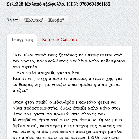
Σελ.:
328
Μαλακό εξώφυλλο
, ISBN:
9789604861132
Θέμα:
"Πολιτική - Κούβα"
Περιγραφή
Eduardo Galeano
"Δεν είμαι παρά ένας ζητιάνος που περιφέρεται ανά
τον κόσμο, παρακαλώντας για λίγο καλό ποδόσφαιρο
στα γήπεδα.
- Ένα καλό παιχνίδι, για το Θεό.
Και όταν η ευχή πραγματοποιείται, πανευτυχής για
το θαύμα, λίγο με νοιάζει ποια ομάδα ή ποια χώρα
παίζει."
Όταν ήταν παιδί, ο Εδουάρδο Γκαλεάνο ήθελε να
γίνει ποδοσφαιριστής, όμως έπαιζε καλά μόνο στον
ύπνο του, γιατί, τα πρωινά, στις αλάνες του
Μοντεβίδεο, ήταν από τους χειρότερους. Όμως με το
βιβλίο αυτό, κατάφερε με την τέχνη της γραφής του
να κάνει ό, τι δεν μπόρεσε να πετύχει με την μπάλα
στα πόδια: να γράψει το ωραιότερο βιβλίο που έχει