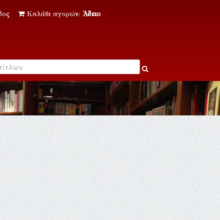
δος
Καλάθι αγορών:
Άδειο