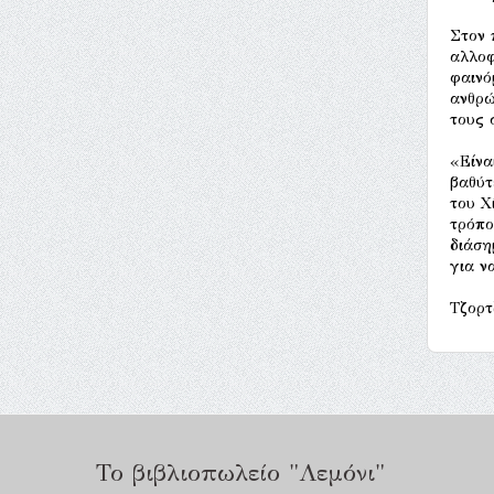
Στον 
αλλοφ
φαινό
ανθρώ
τους 
«Είνα
βαθύτ
του Χ
τρόπο
διάση
για ν
Τζορτ
Το βιβλιοπωλείο "Λεμόνι"