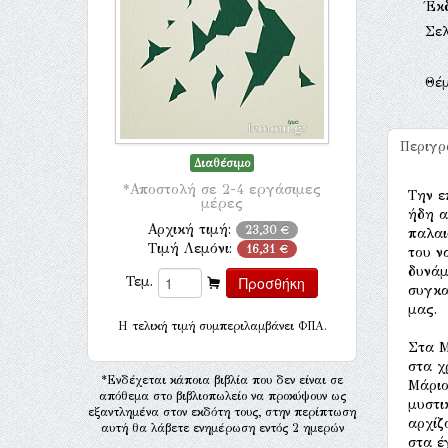
Έκ
Σελ
Θέ
Περιγ
Διαθέσιμο
*Αποστολή σε 2-4 εργάσιμες
Την ε
μέρες
ήδη α
Αρχική τιμή:
23,30 €
παλαι
Τιμή Λεμόνι:
16,31 €
του ν
δυνάμ
Τεμ.
συγκα
μας.
H τελική τιμή συμπεριλαμβάνει ΦΠΑ.
Στα Μ
στα χ
*Ενδέχεται κάποια βιβλία που δεν είναι σε
Μάριο
απόθεμα στο βιβλιοπωλείο να προκύψουν ως
μυστι
εξαντλημένα στον εκδότη τους, στην περίπτωση
αρχίζ
αυτή θα λάβετε ενημέρωση εντός 2 ημερών
στα έ