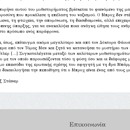
πυρήνα αυτού του μυθιστορήματος βρίσκεται το φαινόμενο της μα
ροσύνη που προκάλεσε η επέλαση του ναζισμού. Ο Μπροχ δεν στέ
μενα, τη φτώχεια, την απομόνωση, τη δεισιδαιμονία, αλλά επιχειρ
πινης ύπαρξης, για να ανακαλύψει ποια ανάγκη ώθησε τους ανθρ
στο πρόσωπο ενός παράφρονα.
ι, ίσως, επίτευγμα ακόμα μεγαλύτερο και από τον Δόκτορα Φάουσ
ερα από τον Τόμας Μαν και ζητά να κατανοήσει το μυστήριο των 
ίτλερ […] Συγκαταλέγεται μεταξύ των καλύτερων μυθιστορημάτω
υ με τον οποίο παρουσιάζονται τόσο η φύση όσο και οι διάφορες
μο επεισόδιο της ερωτικής σχέσης του αφηγητή με τη δρα Μπάρ
α δικαιολογήσει την πεποίθηση ότι ο Μπροχ είναι ένας από τους 
ζ Στάινερ
Επικοινωνία