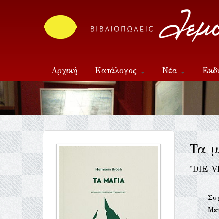
Αρχική
Κατάλογος
Νέα
Εκδ
Επικοινωνία
Τα μ
"DIE 
Συ
Με