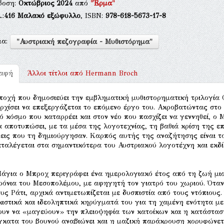
δοση:
Οκτώβριος 2024
από
"Έρμα"
.:
416
Μαλακό εξώφυλλο
, ISBN:
978-618-5673-17-8
μα:
"Αυστριακή πεζογραφία - Μυθιστόρημα"
ραφή
Άλλοι τίτλοι από
Hermann Broch
ποχή που δημοσιεύει την εμβληματική μυθιστορηματική τριλογία 
ρχίσει να επεξεργάζεται το επόμενο έργο του. Ακροβατώντας στο 
ό κόσμο που καταρρέει και στον νέο που πασχίζει να γεννηθεί, ο 
α αποτυπώσει, με τα μέσα της λογοτεχνίας, τη βαθιά κρίση της επ
εις που τη δημιούργησαν. Καρπός αυτής της αναζήτησης είναι το
ταλέγεται στα σημαντικότερα του Αυστριακού λογοτέχνη και εκδ
άγια ο Μπροχ περιγράφει ένα ημερολογιακό έτος από τη ζωή μια
ρόνια του Μεσοπολέμου, με αφηγητή τον γιατρό του χωριού. Όταν
υς Ράτι, αρχικά αντιμετωπίζεται με δυσπιστία από τους ντόπιου
κιστικά και ιδεοληπτικά κηρύγματά του για τη χαμένη ενότητα μ
ουν να «μαγεύουν» την πλειοψηφία των κατοίκων και η κατάσταση
γκατα του βουνού αναβιώνει και η μαζική παράκρουση κορυφώνετ