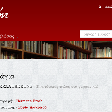
Είσο
ηλώσεις
άγια
VERZAUBERUNG"
(Πρωτότυπος τίτλος στα γερμανικά)
γγραφή:
·
Hermann Broch
τάφραση:
·
Σοφία Αυγερινού