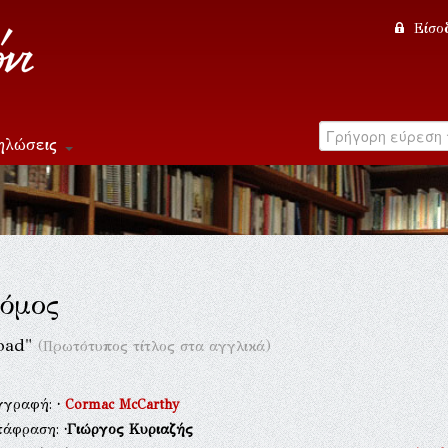
Είσο
ηλώσεις
όμος
oad"
(Πρωτότυπος τίτλος στα αγγλικά)
γγραφή:
·
Cormac McCarthy
τάφραση:
·Γιώργος Κυριαζής