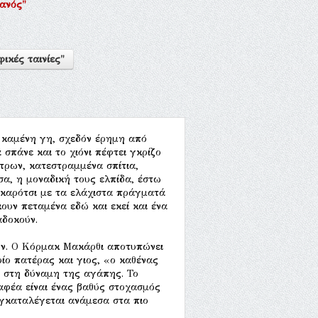
ανός"
ικές ταινίες"
ι καμένη γη, σχεδόν έρημη από
 σπάνε και το χιόνι πέφτει γκρίζο
τρων, κατεστραμμένα σπίτια,
σα, η μοναδική τους ελπίδα, έστω
ό καρότσι με τα ελάχιστα πράγματά
κουν πεταμένα εδώ και εκεί και ένα
αδοκούν.
νουν. Ο Κόρμακ Μακάρθι αποτυπώνει
οίο πατέρας και γιος, «ο καθένας
 στη δύναμη της αγάπης. Το
αφέα είναι ένας βαθύς στοχασμός
συγκαταλέγεται ανάμεσα στα πιο