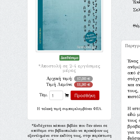
Έκ
Σελ
Θέ
Περιγ
Διαθέσιμο
Ένας 
*Αποστολή σε 2-4 εργάσιμες
ανθρώ
μέρες
από έ
Αρχική τιμή:
στάχτ
17,00 €
Τιμή Λεμόνι:
και α
11,90 €
τους,
Τεμ.
πιστό
Η ιστ
H τελική τιμή συμπεριλαμβάνει ΦΠΑ.
εδώ μ
τους 
*Ενδέχεται κάποια βιβλία που δεν είναι σε
βραβε
απόθεμα στο βιβλιοπωλείο να προκύψουν ως
για τ
εξαντλημένα στον εκδότη τους, στην περίπτωση
διάση