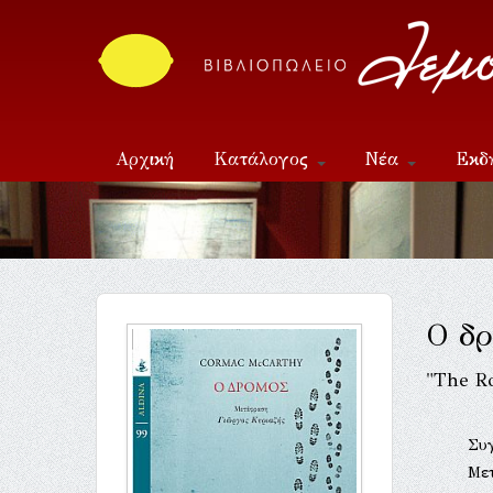
Αρχική
Κατάλογος
Νέα
Εκδ
Επικοινωνία
Ο δρ
"The R
Συ
Με