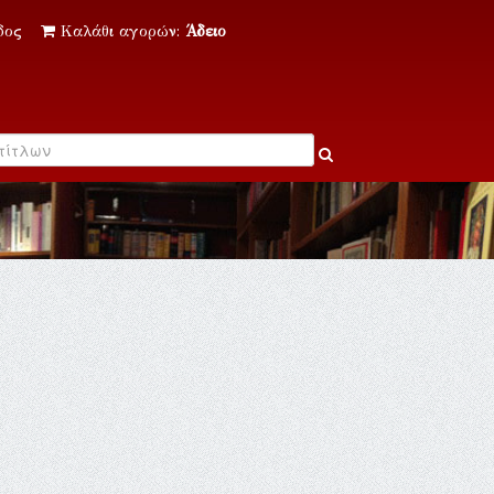
δος
Καλάθι αγορών:
Άδειο