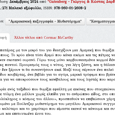
δοση:
Δεκέμβριος 2024
από
"Gutenberg - Γιώργος & Κώστας Δαρδ
.:
271
Μαλακό εξώφυλλο
, ISBN:
978-960-01-2608-2
μα:
"Αμερικανική πεζογραφία - Μυθιστόρημα"
"Κινηματογραφ
ραφή
Άλλοι τίτλοι από
Cormac McCarthy
πατέρας με τον μικρό του γιο διασχίζουν μια Αμερική που θυμίζε
πους. Το κρύο είναι τόσο δριμύ που κάνει ακόμα και τις πέτρες να
ναν σκοτεινό ουρανό. Γύρω τους μόνο καρβουνιασμένοι κορμοί δέν
ες παντού. Προορισμός τους ο νότος, για λίγη ζέστη, και η θάλασ
ν δεν ξέρουν τι θα συναντήσουν εκεί. Μαζί τους σέρνουν ένα παλι
 δυο κουβέρτες, ένα βιβλίο για το αγόρι, μερικά τρόφιμα που βρίσ
λι για να αποκρούσουν τους κανίβαλους και τους ληστές που καρ
ορία ενός ταξιδιού που θυμίζει εφιάλτη με εικόνες που στοιχειώ
ε τόλμη ένα μέλλον χωρίς ελπίδα για το ανθρώπινο είδος, στο οπ
ολόκληρος ο κόσμος του άλλου», προσπαθούν να επιβιώσουν χάρη
υμένο με Πούλιτζερ μυθιστόρημα του μεγάλου Αμερικανού συγγρ
ο καλύτερο και το χειρότερο που είμαστε ικανοί να κάνουμε και 
μα και επιτυχημένα έργα του.