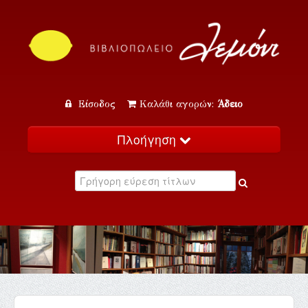
Είσοδος
Καλάθι αγορών:
Άδειο
Πλοήγηση
Αρχική
Κατάλογος
Νέα
Εκδηλώσεις
Επικοινωνία