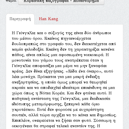
Θέμα:
"Κορεατική πεζογραφία - Μυθιστόρημα"
Περιγραφή
Han Kang
Η ΓιόνγκΧιε και ο σύζυγός της είναι δύο άνθρωποι
του μέσου όρου. Εκείνος πηγαινοέρχεται
δουλοπρεπώς στο γραφείο του, δεν διακατέχεται από
καμία φιλοδοξία. Εκείνη δεν τη χαρακτηρίζει κανένα
πάθος, είναι απλώς μια αφοσιωμένη νοικοκυρά. Η
μονοτονία του γάμου τους ανατρέπεται όταν η
ΓιόνγκΧιε αποφασίζει μια μέρα να μην ξαναφάει
κρέας. Δεν δίνει εξηγήσεις. «Είδα ένα όνειρο», αυτό
λέει μονάχα. Πρόκειται για μια μικρή ένδειξη
ανεξαρτησίας, η οποία όμως μπορεί να θεωρηθεί
ακραία και να αποδειχθεί ιδιαίτερα επικίνδυνη σε μια
χώρα όπως η Νότια Κορέα. Και δεν φτάνει αυτό. Η
παθητική αντίσταση της ΓιόνγκΧιε, μια διαδικασία
ιδιότυπης μεταμόρφωσης, ξεπερνά κάθε όριο
γκροτέσκου. Ποτέ δεν φορούσε με ευχαρίστηση
σουτιέν, αλλά τώρα αρχίζει να το κάνει και δημοσίως.
Επιπλέον, ονειρεύεται να ζήσει σαν φυτό. Σύσσωμη η
οικογένεια θα στραφεί τελικά εναντίον της. Η