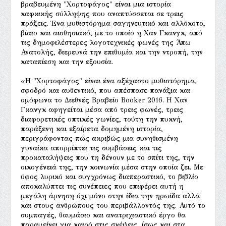
βραβευμένη "Χορτοφάγος" είναι μια ιστορία
καφκικής σύλληψης που αναπτύσσεται σε τρεις
πράξεις. Ένα μυθιστόρημα σαγηνευτικό και αλλόκοτο,
βίαιο και αισθησιακό, με το οποίο η Χαν Γκανγκ, από
τις δημοφιλέστερες λογοτεχνικές φωνές της Άπω
Ανατολής, διερευνά την επιθυμία και την ντροπή, την
καταπίεση και την εξουσία.
«Η "Χορτοφάγος" είναι ένα αξέχαστο μυθιστόρημα,
σφοδρό και αυθεντικό, που απέσπασε πανάξια και
ομόφωνα το Διεθνές Βραβείο Booker 2016. Η Χαν
Γκανγκ αφηγείται μέσα από τρεις φωνές, τρεις
διαφορετικές οπτικές γωνίες, τούτη την πυκνή,
παράξενη και εξαίρετα δομημένη ιστορία,
περιγράφοντας πώς ακριβώς μια συνηθισμένη
γυναίκα απορρίπτει τις συμβάσεις και τις
προκαταλήψεις που τη δένουν με το σπίτι της, την
οικογένειά της, την κοινωνία μέσα στην οποία ζει. Με
ύφος λυρικό και συγχρόνως διαπεραστικό, το βιβλίο
αποκαλύπτει τις συνέπειες που επιφέρει αυτή η
μεγάλη άρνηση όχι μόνο στην ίδια την ηρωίδα αλλά
και στους ανθρώπους του περιβάλλοντός της. Αυτό το
συμπαγές, θαυμάσιο και ανατριχιαστικό έργο θα
παραμείνει για καιρό στις σκέψεις, ίσως και στα