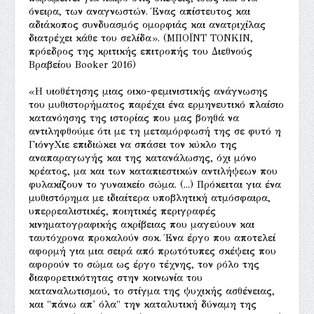
όνειρα, των αναγνωστών. Ένας απίστευτος και
αδιάκοπος συνδυασμός ομορφιάς και ανατριχίλας
διατρέχει κάθε του σελίδα». (ΜΠΟΪΝΤ ΤΟΝΚΙΝ,
πρόεδρος της κριτικής επιτροπής του Διεθνούς
Βραβείου Booker 2016)
«Η υιοθέτησης μιας οικο-φεμινιστικής ανάγνωσης
του μυθιστορήματος παρέχει ένα ερμηνευτικό πλαίσιο
κατανόησης της ιστορίας που μας βοηθά να
αντιληφθούμε ότι με τη μεταμόρφωσή της σε φυτό η
ΓιόνγΧιε επιδιώκει να σπάσει τον κύκλο της
αναπαραγωγής και της κατανάλωσης, όχι μόνο
κρέατος, μα και των καταπιεστικών αντιλήψεων που
φυλακίζουν το γυναικείο σώμα. (...) Πρόκειται για ένα
μυθιστόρημα με ιδιαίτερα υποβλητική ατμόσφαιρα,
υπερρεαλιστικές, ποιητικές περιγραφές
κινηματογραφικής ακρίβειας που μαγεύουν και
ταυτόχρονα προκαλούν σοκ. Ένα έργο που αποτελεί
αφορμή για μια σειρά από πρωτότυπες σκέψεις που
αφορούν το σώμα ως έργο τέχνης, τον ρόλο της
διαφορετικότητας στην κοινωνία του
καταναλωτισμού, το στίγμα της ψυχικής ασθένειας,
και "πάνω απ' όλα" την καταλυτική δύναμη της