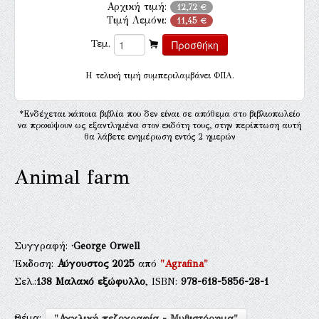
Αρχική τιμή:
12,72 €
Τιμή Λεμόνι:
11,45 €
Τεμ.
H τελική τιμή συμπεριλαμβάνει ΦΠΑ.
*Ενδέχεται κάποια βιβλία που δεν είναι σε απόθεμα στο βιβλιοπωλείο
να προκύψουν ως εξαντλημένα στον εκδότη τους, στην περίπτωση αυτή
θα λάβετε ενημέρωση εντός 2 ημερών
Animal farm
Συγγραφή:
·George Orwell
Έκδοση:
Αύγουστος 2025
από
"Agrafina"
Σελ.:
138
Μαλακό εξώφυλλο
, ISBN:
978-618-5856-28-1
Θέμα:
"Αγγλική πεζογραφία - Μυθιστόρημα"