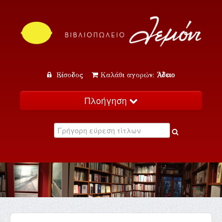
Είσοδος
Καλάθι αγορών:
Άδειο
Πλοήγηση
Αρχική
Κατάλογος
Νέα
Εκδηλώσεις
Επικοινωνία