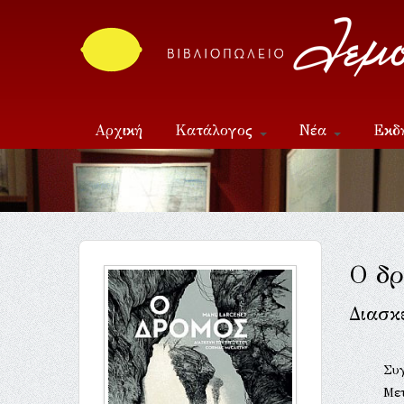
Αρχική
Κατάλογος
Νέα
Εκδ
Επικοινωνία
Ο δρ
Διασκ
Συ
Με