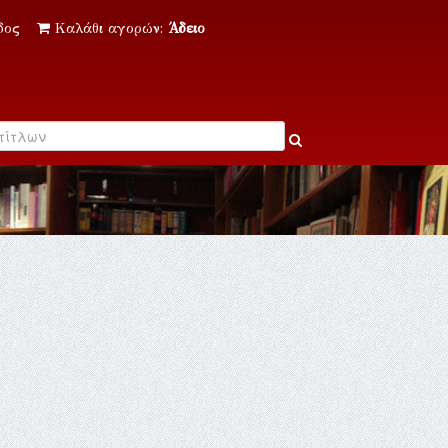
δος
Καλάθι αγορών:
Άδειο