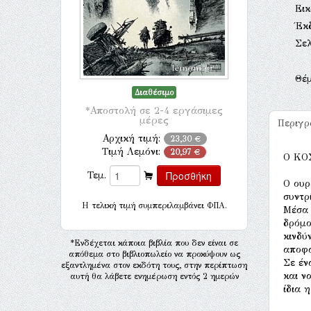
Ει
Έκ
Σελ
Θέ
Διαθέσιμο
*Αποστολή σε 2-4 εργάσιμες
μέρες
Περιγ
Αρχική τιμή:
23,30 €
Τιμή Λεμόνι:
20,97 €
O ΚΟ
Τεμ.
Ο ουρ
συντρ
H τελική τιμή συμπεριλαμβάνει ΦΠΑ.
Μέσα 
δρόμο
κινδύ
*Ενδέχεται κάποια βιβλία που δεν είναι σε
αποφα
απόθεμα στο βιβλιοπωλείο να προκύψουν ως
Σε έν
εξαντλημένα στον εκδότη τους, στην περίπτωση
και ν
αυτή θα λάβετε ενημέρωση εντός 2 ημερών
ίδια 