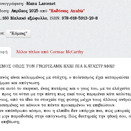
κονογράφιση:
·Manu Larcenet
δοση:
Απρίλιος 2025
από
"Εκδόσεις Anubis"
.:
160
Μαλακό εξώφυλλο
, ISBN:
978-618-5913-29-8
μα:
"Κόμικς"
ραφή
Άλλοι τίτλοι από
Cormac McCarthy
ΣΜΟΣ ΟΠΩΣ ΤΟΝ ΓΝΩΡΙΖΑΜΕ ΕΧΕΙ ΠΙΑ ΚΑΤΑΣΤΡΑΦΕΙ!
ανός είναι καλυμμένος με στάχτη, ο πολιτισμός έχει καταρρεύσει 
ίμμια και απόγνωση.
σε αυτό το σκηνικό, ένας πατέρας και ο γιος του, με τα ελάχιστα
 προς τα νότια με την πίστη πως εκεί τους περιμένει κάτι καλύτερ
νους, από τα ίδια τα στοιχεία της φύσης μέχρι τους άλλους ανθρ
σισμένες να κάνουν τα πάντα προκειμένου να επιβιώσουν.
αν απάνθρωπο κόσμο, που η ελπίδα δεν υπάρχει πια, πώς μπορείς
α μην παραδοθείς στην απόγνωση; Πώς διατηρείς την ηθική σου, ό
η επιβίωση;