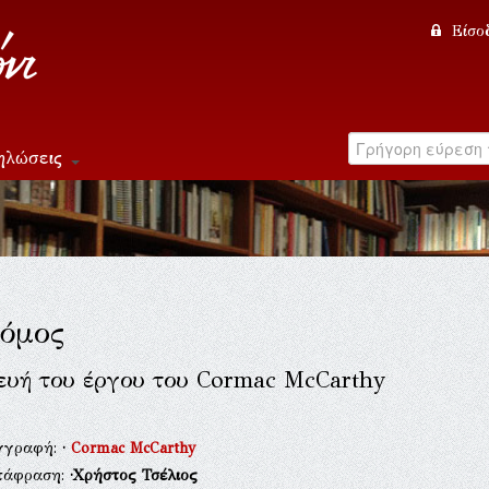
Είσο
ηλώσεις
όμος
ευή του έργου του Cormac McCarthy
γγραφή:
·
Cormac McCarthy
τάφραση:
·Χρήστος Τσέλιος