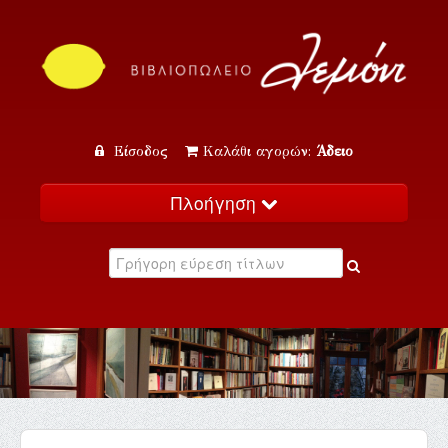
Είσοδος
Καλάθι αγορών:
Άδειο
Πλοήγηση
Αρχική
Κατάλογος
Νέα
Εκδηλώσεις
Επικοινωνία