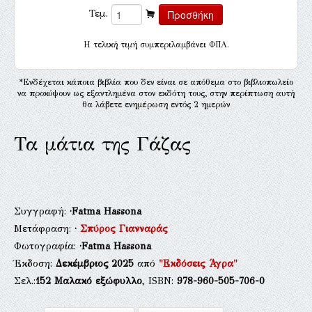
Τεμ.
H τελική τιμή συμπεριλαμβάνει ΦΠΑ.
*Ενδέχεται κάποια βιβλία που δεν είναι σε απόθεμα στο βιβλιοπωλείο
να προκύψουν ως εξαντλημένα στον εκδότη τους, στην περίπτωση αυτή
θα λάβετε ενημέρωση εντός 2 ημερών
Τα μάτια της Γάζας
Συγγραφή:
·Fatma Hassona
Μετάφραση:
·
Σπύρος Γιανναράς
Φωτογραφία:
·Fatma Hassona
Έκδοση:
Δεκέμβριος 2025
από
"Εκδόσεις Άγρα"
Σελ.:
152
Μαλακό εξώφυλλο
, ISBN:
978-960-505-706-0