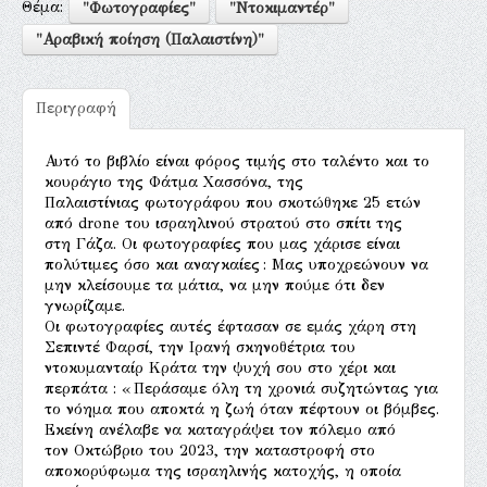
Θέμα:
"Φωτογραφίες"
"Ντοκιμαντέρ"
"Αραβική ποίηση (Παλαιστίνη)"
Περιγραφή
Αυτό το βιβλίο είναι φόρος τιμής στο ταλέντο και το
κουράγιο της Φάτμα Χασσόνα, της
Παλαιστίνιας φωτογράφου που σκοτώθηκε 25 ετών
από drone του ισραηλινού στρατού στο σπίτι της
στη Γάζα. Οι φωτογραφίες που μας χάρισε είναι
πολύτιμες όσο και αναγκαίες : Μας υποχρεώνουν να
μην κλείσουμε τα μάτια, να μην πούμε ότι δεν
γνωρίζαμε.
Οι φωτογραφίες αυτές έφτασαν σε εμάς χάρη στη
Σεπιντέ Φαρσί, την Ιρανή σκηνοθέτρια του
ντοκυμανταίρ Κράτα την ψυχή σου στο χέρι και
περπάτα : « Περάσαμε όλη τη χρονιά συζητώντας για
το νόημα που αποκτά η ζωή όταν πέφτουν οι βόμβες.
Εκείνη ανέλαβε να καταγράψει τον πόλεμο από
τον Οκτώβριο του 2023, την καταστροφή στο
αποκορύφωμα της ισραηλινής κατοχής, η οποία