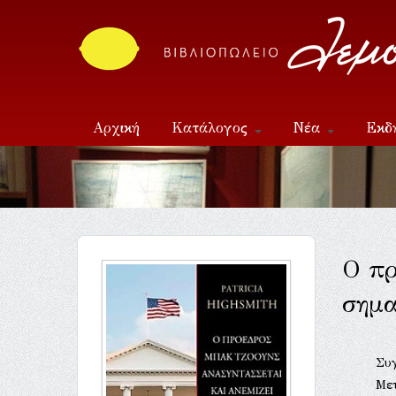
Αρχική
Κατάλογος
Νέα
Εκδ
Επικοινωνία
Ο πρ
σημα
Συ
Με