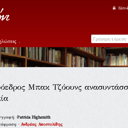
Είσο
ηλώσεις
όεδρος Μπακ Τζόουνς ανασυντάσσετ
ία
γγραφή:
·Patricia Highsmith
τάφραση:
·
Ανδρέας Αποστολίδης