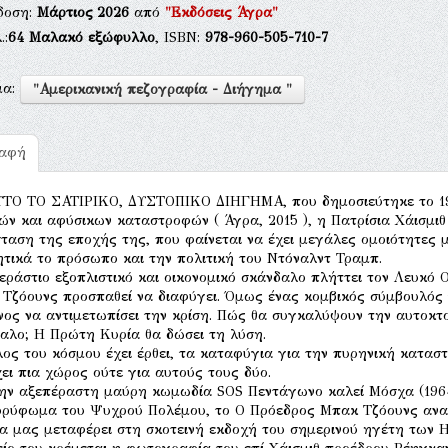
δοση:
Μάρτιος 2026
από
"Εκδόσεις Άγρα"
.:
64
Μαλακό εξώφυλλο
, ISBN:
978-960-505-710-7
μα:
"Αμερικανική πεζογραφία - Διήγημα "
ραφή
ΤΟ ΤΟ ΣΑΤΙΡΙΚΟ, ΔΥΣΤΟΠΙΚΟ ΔΙΗΓΗΜΑ, που δημοσιεύτηκε το 19
ών και αφύσικων καταστροφών ( Άγρα, 2015 ), η Πατρίσια Χάισμιθ
ταση της εποχής της, που φαίνεται να έχει μεγάλες ομοιότητες μ
τικά το πρόσωπο και την πολιτική του Ντόναλντ Τραμπ.
εράστιο εξοπλιστικό και οικονομικό σκάνδαλο πλήττει τον Λευκό 
Τζόουνς προσπαθεί να διαφύγει. Όμως ένας κομβικός σύμβουλός τ
νος να αντιμετωπίσει την κρίση. Πώς θα συγκαλύψουν την αυτοκτο
αλο; Η Πρώτη Κυρία θα δώσει τη λύση.
λος του κόσμου έχει έρθει, τα καταφύγια για την πυρηνική καταστ
ει πια χώρος ούτε για αυτούς τους δύο.
ην αξεπέραστη μαύρη κωμωδία SOS Πεντάγωνο καλεί Μόσχα (1964
ρύφωμα του Ψυχρού Πολέμου, το Ο Πρόεδρος Μπακ Τζόουνς ανασυ
α μας μεταφέρει στη σκοτεινή εκδοχή του σημερινού ηγέτη των 