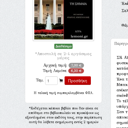
Έκ
Σελ
Θέ
Περιγ
Διαθέσιμο
*Αποστολή σε 2-4 εργάσιμες
ΣΕ ΑΥ
μέρες
φυσικ
Αρχική τιμή:
7,00 €
κατάσ
Τιμή Λεμόνι:
6,30 €
προφη
Ένα τ
Τεμ.
Μπακ 
ανίκα
H τελική τιμή συμπεριλαμβάνει ΦΠΑ.
σκάνδ
Το τέ
υπάρχ
*Ενδέχεται κάποια βιβλία που δεν είναι σε
Σαν τ
απόθεμα στο βιβλιοπωλείο να προκύψουν ως
αποκο
εξαντλημένα στον εκδότη τους, στην περίπτωση
αυτή θα λάβετε ενημέρωση εντός 2 ημερών
σημαί