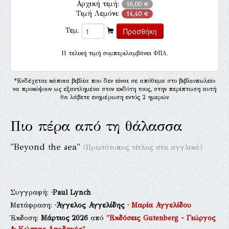
Αρχική τιμή:
16,00 €
Τιμή Λεμόνι:
14,40 €
Τεμ.
H τελική τιμή συμπεριλαμβάνει ΦΠΑ.
*Ενδέχεται κάποια βιβλία που δεν είναι σε απόθεμα στο βιβλιοπωλείο
να προκύψουν ως εξαντλημένα στον εκδότη τους, στην περίπτωση αυτή
θα λάβετε ενημέρωση εντός 2 ημερών
Πιο πέρα από τη θάλασσα
"Beyond the sea"
(Πρωτότυπος τίτλος στα αγγλικά)
Συγγραφή:
·Paul Lynch
Μετάφραση:
·Άγγελος Αγγελίδης
·
Μαρία Αγγελίδου
Έκδοση:
Μάρτιος 2026
από
"Εκδόσεις Gutenberg - Γιώργος