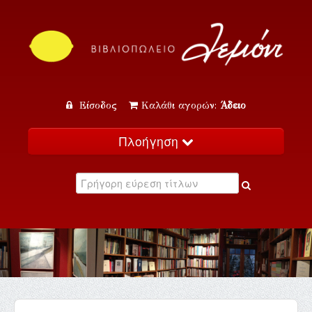
Είσοδος
Καλάθι αγορών:
Άδειο
Πλοήγηση
Αρχική
Κατάλογος
Νέα
Εκδηλώσεις
Επικοινωνία