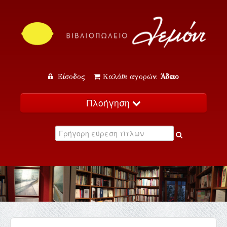
Είσοδος
Καλάθι αγορών:
Άδειο
Πλοήγηση
Αρχική
Κατάλογος
Νέα
Εκδηλώσεις
Επικοινωνία