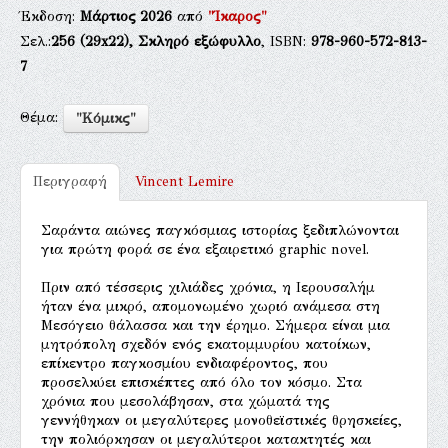
Έκδοση:
Μάρτιος 2026
από
"Ίκαρος"
Σελ.:
256
(29x22),
Σκληρό εξώφυλλο
, ISBN:
978-960-572-813-
7
Θέμα:
"Κόμικς"
Περιγραφή
Vincent Lemire
Σαράντα αιώνες παγκόσμιας ιστορίας ξεδιπλώνονται
για πρώτη φορά σε ένα εξαιρετικό graphic novel.
Πριν από τέσσερις χιλιάδες χρόνια, η Ιερουσαλήμ
ήταν ένα μικρό, απομονωμένο χωριό ανάμεσα στη
Μεσόγειο θάλασσα και την έρημο. Σήμερα είναι μια
μητρόπολη σχεδόν ενός εκατομμυρίου κατοίκων,
επίκεντρο παγκοσμίου ενδιαφέροντος, που
προσελκύει επισκέπτες από όλο τον κόσμο. Στα
χρόνια που μεσολάβησαν, στα χώματά της
γεννήθηκαν οι μεγαλύτερες μονοθεϊστικές θρησκείες,
την πολιόρκησαν οι μεγαλύτεροι κατακτητές και