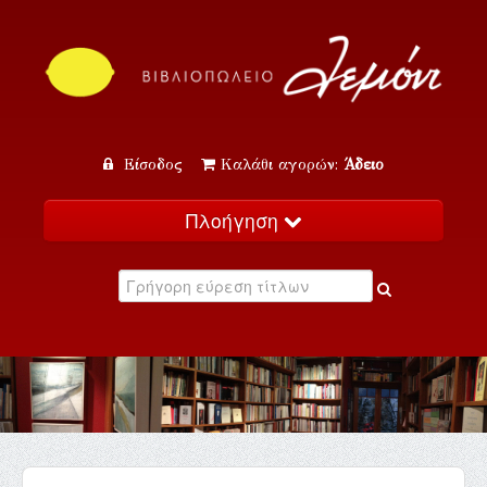
Είσοδος
Καλάθι αγορών:
Άδειο
Πλοήγηση
Αρχική
Κατάλογος
Νέα
Εκδηλώσεις
Επικοινωνία