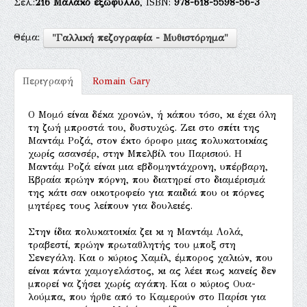
Σελ.:
216
Μαλακό εξώφυλλο
, ISBN:
978-618-5598-56-3
Θέμα:
"Γαλλική πεζογραφία - Μυθιστόρημα"
Περιγραφή
Romain Gary
Ο Μομό είναι δέκα χρονών, ή κάπου τόσο, κι έχει όλη
τη ζωή μπροστά του, δυστυχώς. Ζει στο σπίτι της
Μαντάμ Ροζά, στον έκτο όροφο μιας πολυκατοικίας
χωρίς ασανσέρ, στην Μπελβίλ του Παρισιού. Η
Μαντάμ Ροζά είναι μια εβδομηντάχρονη, υπέρβαρη,
Εβραία πρώην πόρνη, που διατηρεί στο διαμέρισμά
της κάτι σαν οικοτροφείο για παιδιά που οι πόρνες
μητέρες τους λείπουν για δουλειές.
Στην ίδια πολυκατοικία ζει κι η Μαντάμ Λολά,
τραβεστί, ­πρώην πρωταθλητής του μποξ στη
Σενεγάλη. Και ο κύριος Χαμίλ, έμπορος χαλιών, που
είναι πάντα χαμογελάστος, κι ας λέει πως κανείς δεν
μπορεί να ζήσει χωρίς αγάπη. Και ο κύριος Ουα­
λούμπα, που ήρθε από το Καμερούν στο Παρίσι για