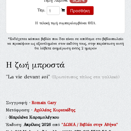
Τιμή Λεμόνι:
16,20 €
Τεμ.
H τελική τιμή συμπεριλαμβάνει ΦΠΑ.
*Ενδέχεται κάποια βιβλία που δεν είναι σε απόθεμα στο βιβλιοπωλείο
να προκύψουν ως εξαντλημένα στον εκδότη τους, στην περίπτωση αυτή
θα λάβετε ενημέρωση εντός 2 ημερών
Η ζωή μπροστά
"La vie devant soi"
(Πρωτότυπος τίτλος στα γαλλικά)
Συγγραφή:
·
Romain Gary
Μετάφραση:
·
Αχιλλέας Κυριακίδης
:
·Μαριλένα Καραμολέγκου
Έκδοση:
Απρίλιος 2026
από
"ΔΩΜΑ / Βιβλία στην Αθήνα"