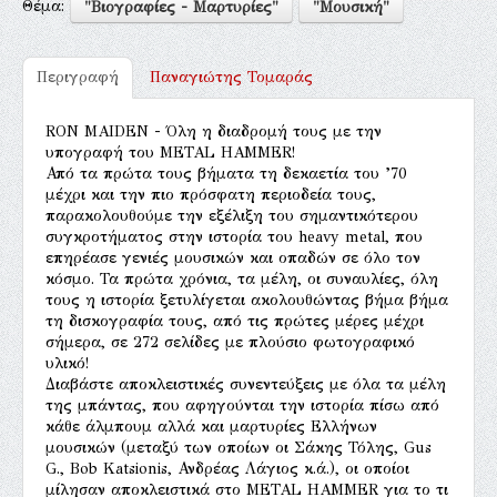
Θέμα:
"Βιογραφίες - Μαρτυρίες"
"Μουσική"
Περιγραφή
Παναγιώτης Τομαράς
RON MAIDEN - Όλη η διαδρομή τους με την
υπογραφή του METAL HAMMER!
Από τα πρώτα τους βήματα τη δεκαετία του ’70
μέχρι και την πιο πρόσφατη περιοδεία τους,
παρακολουθούμε την εξέλιξη του σημαντικότερου
συγκροτήματος στην ιστορία του heavy metal, που
επηρέασε γενιές μουσικών και οπαδών σε όλο τον
κόσμο. Τα πρώτα χρόνια, τα μέλη, οι συναυλίες, όλη
τους η ιστορία ξετυλίγεται ακολουθώντας βήμα βήμα
τη δισκογραφία τους, από τις πρώτες μέρες μέχρι
σήμερα, σε 272 σελίδες με πλούσιο φωτογραφικό
υλικό!
Διαβάστε αποκλειστικές συνεντεύξεις με όλα τα μέλη
της μπάντας, που αφηγούνται την ιστορία πίσω από
κάθε άλμπουμ αλλά και μαρτυρίες Ελλήνων
μουσικών (μεταξύ των οποίων οι Σάκης Τόλης, Gus
G., Bob Katsionis, Ανδρέας Λάγιος κ.ά.), οι οποίοι
μίλησαν αποκλειστικά στο METAL HAMMER για το τι