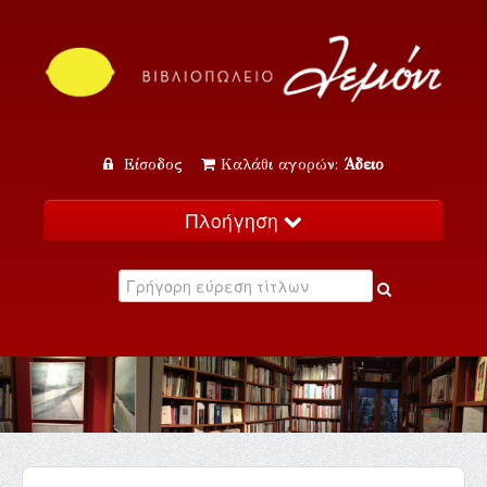
Είσοδος
Καλάθι αγορών:
Άδειο
Πλοήγηση
Αρχική
Κατάλογος
Νέα
Εκδηλώσεις
Επικοινωνία