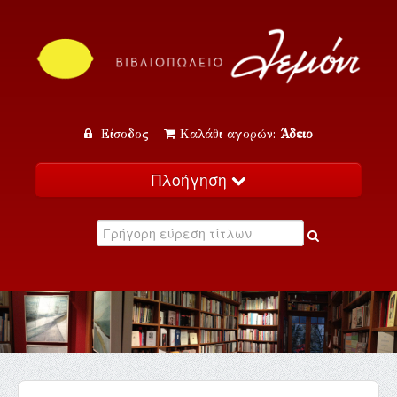
Είσοδος
Καλάθι αγορών:
Άδειο
Πλοήγηση
Αρχική
Κατάλογος
Νέα
Εκδηλώσεις
Επικοινωνία