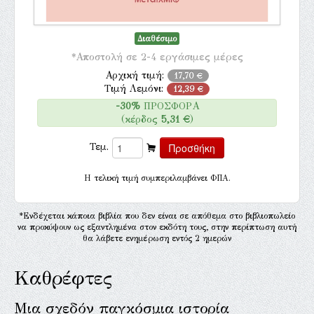
Διαθέσιμο
*Αποστολή σε 2-4 εργάσιμες μέρες
Αρχική τιμή:
17,70 €
Τιμή Λεμόνι:
12,39 €
-30%
ΠΡΟΣΦΟΡΑ
(κέρδος
5,31 €
)
Τεμ.
H τελική τιμή συμπεριλαμβάνει ΦΠΑ.
*Ενδέχεται κάποια βιβλία που δεν είναι σε απόθεμα στο βιβλιοπωλείο
να προκύψουν ως εξαντλημένα στον εκδότη τους, στην περίπτωση αυτή
θα λάβετε ενημέρωση εντός 2 ημερών
Καθρέφτες
Μια σχεδόν παγκόσμια ιστορία