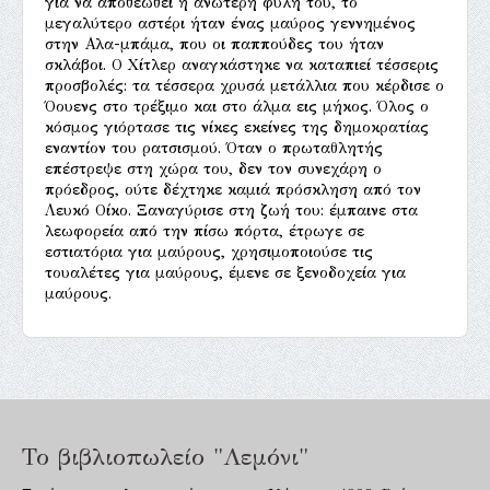
για να αποθεωθεί η ανώτερη φυλή του, το
μεγαλύτερο αστέρι ήταν ένας μαύρος γεννημένος
στην Αλα-μπάμα, που οι παππούδες του ήταν
σκλάβοι. Ο Χίτλερ αναγκάστηκε να καταπιεί τέσσερις
προσβολές: τα τέσσερα χρυσά μετάλλια που κέρδισε ο
Όουενς στο τρέξιμο και στο άλμα εις μήκος. Όλος ο
κόσμος γιόρτασε τις νίκες εκείνες της δημοκρατίας
εναντίον του ρατσισμού. Όταν ο πρωταθλητής
επέστρεψε στη χώρα του, δεν τον συνεχάρη ο
πρόεδρος, ούτε δέχτηκε καμιά πρόσκληση από τον
Λευκό Οίκο. Ξαναγύρισε στη ζωή του: έμπαινε στα
λεωφορεία από την πίσω πόρτα, έτρωγε σε
εστιατόρια για μαύρους, χρησιμοποιούσε τις
τουαλέτες για μαύρους, έμενε σε ξενοδοχεία για
μαύρους.
Το βιβλιοπωλείο "Λεμόνι"