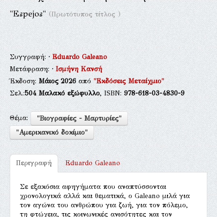
"Espejos"
(Πρωτότυπος τίτλος )
Συγγραφή:
·
Eduardo Galeano
Μετάφραση:
·
Ισμήνη Κανσή
Έκδοση:
Μάιος 2026
από
"Εκδόσεις Μεταίχμιο"
Σελ.:
504
Μαλακό εξώφυλλο
, ISBN:
978-618-03-4830-9
Θέμα:
"Βιογραφίες - Μαρτυρίες"
"Αμερικανικό δοκίμιο"
Περιγραφή
Eduardo Galeano
Σε εξακόσια αφηγήματα που αναπτύσσονται
χρονολογικά αλλά και θεματικά, ο Galeano μιλά για
τον αγώνα του ανθρώπου για ζωή, για τον πόλεμο,
τη φτώχεια, τις κοινωνικές ανισότητες και τον