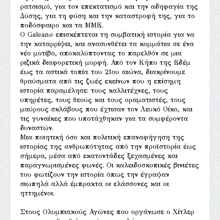
ρατσισμό, για τον επεκτατισμό και την αδηφαγία της
Δύσης, για τη φύση και την καταστροφή της, για το
ποδόσφαιρο και τα ΜΜΕ.
Ο Galeano επισκέπτεται τη συμβατική ιστορία για να
την καταρρίψει, και ανασυνθέτει τα κομμάτια σε ένα
νέο μοτίβο, αποκαλύπτοντας το παρελθόν σε μια
ριζικά διαφορετική μορφή. Από τον Κήπο της Εδέμ
έως τα αστικά τοπία του 21ου αιώνα, διακρίνουμε
θραύσματα από τις ζωές εκείνων που η επίσημη
ιστορία παραμέλησε: τους καλλιτέχνες, τους
υπηρέτες, τους θεούς και τους οραματιστές, τους
μαύρους σκλάβους που έχτισαν τον Λευκό Οίκο, και
τις γυναίκες που υποτάχθηκαν για τα συμφέροντα
δυναστών.
Μια ποιητική όσο και πολιτική επαναφήγηση της
ιστορίας της ανθρωπότητας από την προϊστορία έως
σήμερα, μέσα από εκατοντάδες ξεχασμένες και
παραγνωρισμένες φωνές. Οι καλειδοσκοπικές βινιέτες
του φωτίζουν την ιστορία όπως την έγραψαν
σιωπηλά αλλά έμπρακτα οι ελάσσονες και οι
ηττημένοι.
Στους Ολυμπιακούς Αγώνες που οργάνωσε ο Χίτλερ