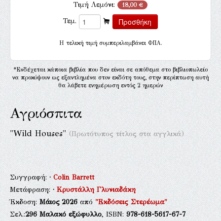
Τιμή Λεμόνι:
18,00 €
Τεμ.
H τελική τιμή συμπεριλαμβάνει ΦΠΑ.
*Ενδέχεται κάποια βιβλία που δεν είναι σε απόθεμα στο βιβλιοπωλείο
να προκύψουν ως εξαντλημένα στον εκδότη τους, στην περίπτωση αυτή
θα λάβετε ενημέρωση εντός 2 ημερών
Αγριόσπιτα
"Wild Houses"
(Πρωτότυπος τίτλος στα αγγλικά)
Συγγραφή:
·
Colin Barrett
Μετάφραση:
·
Κρυστάλλη Γλυνιαδάκη
Έκδοση:
Μάιος 2026
από
"Εκδόσεις Στερέωμα"
Σελ.:
296
Μαλακό εξώφυλλο
, ISBN:
978-618-5617-67-7