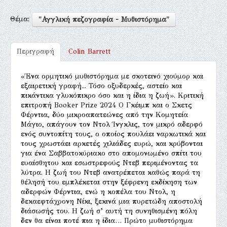
Θέμα:
"Αγγλική πεζογραφία - Μυθιστόρημα"
Περιγραφή
Colin Barrett
«Ένα ορμητικό μυθιστόρημα με σκοτεινό χιούμορ και
εξαιρετική γραφή... Τόσο οξυδερκές, αστείο και
πικάντικα γλυκόπικρο όσο και η ίδια η ζωή». Κριτική
επιτροπή Booker Prize 2024 Ο Γκέιμπ και ο Σκετς
Φέρντια, δύο μικροαπατεώνες από την Kομητεία
Μάγιο, απάγουν τον Ντολ Ίνγκλις, τον μικρό αδερφό
ενός συντοπίτη τους, ο οποίoς πουλάει ναρκωτικά και
τους χρωστάει αρκετές χιλιάδες ευρώ, και κρύβονται
για ένα Σαββατοκύριακο στο απομονωμένο σπίτι του
ευαίσθητου και εσωστρεφούς Ντεβ περιμένοντας τα
λύτρα. Η ζωή του Ντεβ ανατρέπεται καθώς παρά τη
θέλησή του εμπλέκεται στην ξέφρενη εκδίκηση των
αδερφών Φέρντια, ενώ η κοπέλα του Ντολ, η
δεκαεφτάχρονη Νίκι, ξεκινά μια πυρετώδη αποστολή
διάσωσής του. Η ζωή σ’ αυτή τη συνηθισμένη πόλη
δεν θα είναι ποτέ πια η ίδια… Πρώτο μυθιστόρημα