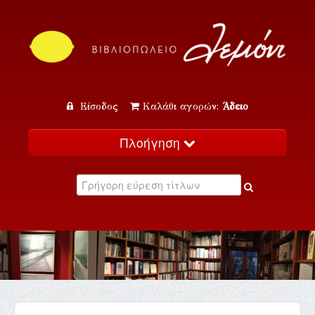
Είσοδος
Καλάθι αγορών:
Άδειο
Πλοήγηση
Αρχική
Κατάλογος
Νέα
Εκδηλώσεις
Επικοινωνία