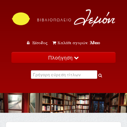
Είσοδος
Καλάθι αγορών:
Άδειο
Πλοήγηση
Αρχική
Κατάλογος
Νέα
Εκδηλώσεις
Επικοινωνία