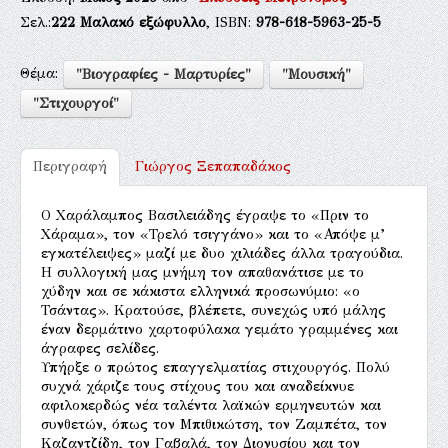
Σελ.:
222
Μαλακό εξώφυλλο
, ISBN:
978-618-5963-25-5
Θέμα:
"Βιογραφίες - Μαρτυρίες"
"Μουσική"
"Στιχουργοί"
Περιγραφή
Γιώργος Ξεπαπαδάκος
Ο Χαράλαμπος Βασιλειάδης έγραψε το «Πριν το
Χάραμα», τον «Τρελό τσιγγάνο» και το «Απόψε μ’
εγκατέλειψες» μαζί με δυο χιλιάδες άλλα τραγούδια.
Η συλλογική μας μνήμη τον απαθανάτισε με το
χύδην και σε κάκιστα ελληνικά προσωνύμιο: «ο
Τσάντας». Κρατούσε, βλέπετε, συνεχώς υπό μάλης
έναν δερμάτινο χαρτοφύλακα γεμάτο γραμμένες και
άγραφες σελίδες.
Υπήρξε ο πρώτος επαγγελματίας στιχουργός. Πολύ
συχνά χάριζε τους στίχους του και αναδείκνυε
αφιλοκερδώς νέα ταλέντα λαϊκών ερμηνευτών και
συνθετών, όπως τον Μπιθικώτση, τον Ζαμπέτα, τον
Καζαντζίδη, τον Γαβαλά, τον Διονυσίου και τον