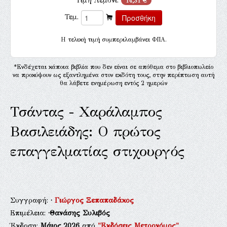
Τιμή Λεμόνι:
14,31 €
Τεμ.
H τελική τιμή συμπεριλαμβάνει ΦΠΑ.
*Ενδέχεται κάποια βιβλία που δεν είναι σε απόθεμα στο βιβλιοπωλείο
να προκύψουν ως εξαντλημένα στον εκδότη τους, στην περίπτωση αυτή
θα λάβετε ενημέρωση εντός 2 ημερών
Τσάντας - Χαράλαμπος
Βασιλειάδης: Ο πρώτος
επαγγελματίας στιχουργός
Συγγραφή:
·
Γιώργος Ξεπαπαδάκος
Επιμέλεια:
·Θανάσης Συλιβός
Έκδοση:
Μάιος 2026
από
"Εκδόσεις Μετρονόμος"