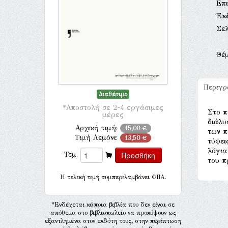
Επι
Έκ
Σελ
Θέ
Περιγ
Διαθέσιμο
*Αποστολή σε 2-4 εργάσιμες
Στο π
μέρες
διάλυ
Αρχική τιμή:
15,00 €
των π
Τιμή Λεμόνι:
13,50 €
τύψει
λόγια
Τεμ.
του π
H τελική τιμή συμπεριλαμβάνει ΦΠΑ.
*Ενδέχεται κάποια βιβλία που δεν είναι σε
απόθεμα στο βιβλιοπωλείο να προκύψουν ως
εξαντλημένα στον εκδότη τους, στην περίπτωση