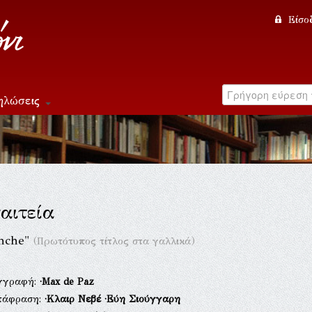
Είσο
ηλώσεις
αιτεία
nche"
(Πρωτότυπος τίτλος στα γαλλικά)
γγραφή:
·Max de Paz
τάφραση:
·Κλαιρ Νεβέ
·Εύη Σιούγγαρη