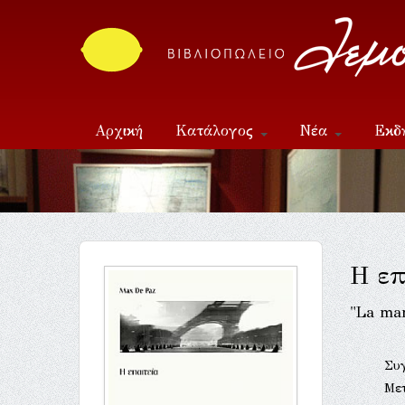
Αρχική
Κατάλογος
Νέα
Εκδ
Επικοινωνία
Η επ
"La ma
Συ
Με