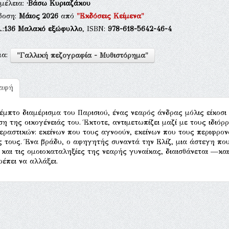
μέλεια:
·Βάσω Κυριαζάκου
δοση:
Μάιος 2026
από
"Εκδόσεις Κείμενα"
.:
136
Μαλακό εξώφυλλο
, ISBN:
978-618-5642-46-4
μα:
"Γαλλική πεζογραφία - Μυθιστόρημα"
ραφή
έμπτο διαμέρισμα του Παρισιού, ένας νεαρός άνδρας μόλις είκοσι 
ση της οικογένειάς του. Έκτοτε, αντιμετωπίζει μαζί με τους ιδιό
εραστικών: εκείνων που τους αγνοούν, εκείνων που τους περιφρον
ς τους. Ένα βράδυ, ο αφηγητής συναντά την Ελίζ, μια άστεγη πο
 και τις ομοιοκαταληξίες της νεαρής γυναίκας, διαισθάνεται —κ
ρέπει να αλλάξει.