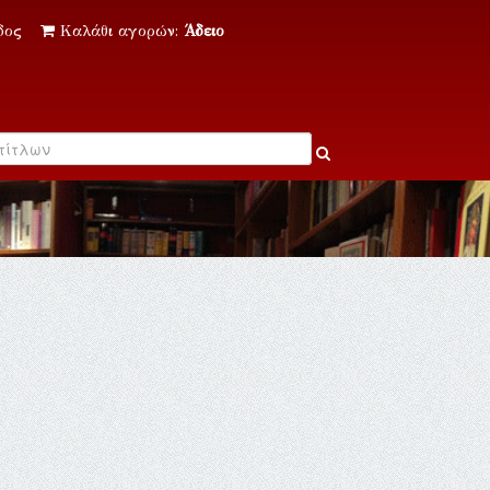
δος
Καλάθι αγορών:
Άδειο