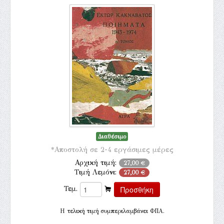
Διαθέσιμο
*Αποστολή σε 2-4 εργάσιμες μέρες
Αρχική τιμή:
27,00 €
Τιμή Λεμόνι:
27,00 €
Τεμ.
H τελική τιμή συμπεριλαμβάνει ΦΠΑ.