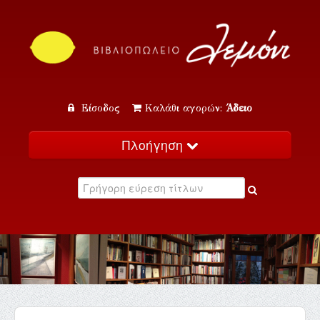
Είσοδος
Καλάθι αγορών:
Άδειο
Πλοήγηση
Αρχική
Κατάλογος
Νέα
Εκδηλώσεις
Επικοινωνία