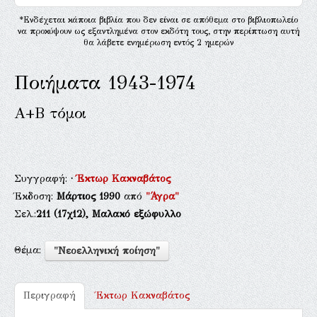
*Ενδέχεται κάποια βιβλία που δεν είναι σε απόθεμα στο βιβλιοπωλείο
να προκύψουν ως εξαντλημένα στον εκδότη τους, στην περίπτωση αυτή
θα λάβετε ενημέρωση εντός 2 ημερών
Ποιήματα 1943-1974
Α+Β τόμοι
Συγγραφή:
·
Έκτωρ Κακναβάτος
Έκδοση:
Μάρτιος 1990
από
"Άγρα"
Σελ.:
211
(17χ12),
Μαλακό εξώφυλλο
Θέμα:
"Νεοελληνική ποίηση"
Περιγραφή
Έκτωρ Κακναβάτος