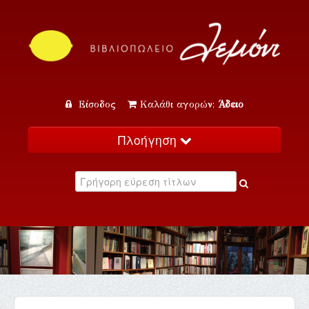
Είσοδος
Καλάθι αγορών:
Άδειο
Πλοήγηση
Αρχική
Κατάλογος
Νέα
Εκδηλώσεις
Επικοινωνία