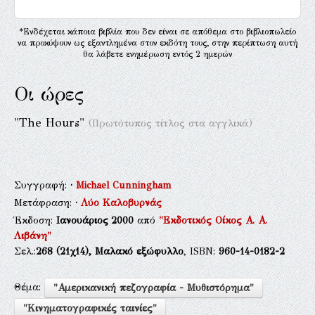
*Ενδέχεται κάποια βιβλία που δεν είναι σε απόθεμα στο βιβλιοπωλείο
να προκύψουν ως εξαντλημένα στον εκδότη τους, στην περίπτωση αυτή
θα λάβετε ενημέρωση εντός 2 ημερών
Οι ώρες
"The Hours"
(Πρωτότυπος τίτλος στα αγγλικά)
Συγγραφή:
·
Michael Cunningham
Μετάφραση:
·
Λύο Καλοβυρνάς
Έκδοση:
Ιανουάριος 2000
από
"Εκδοτικός Οίκος Α. Α.
Λιβάνη"
Σελ.:
268
(21χ14),
Μαλακό εξώφυλλο
, ISBN:
960-14-0182-2
Θέμα:
"Αμερικανική πεζογραφία - Μυθιστόρημα"
"Κινηματογραφικές ταινίες"