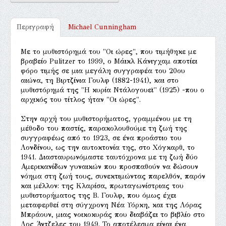
Περιγραφή
Michael Cunningham
Με το μυθιστόρημά του "Οι ώρες", που τιμήθηκε με
βραβείο Pulitzer το 1999, ο Μάικλ Κάνιγχαμ αποτίει
φόρο τιμής σε μια μεγάλη συγγραφέα του 20ου
αιώνα, τη Βιρτζίνια Γουλφ (1882-1941), και στο
μυθιστόρημά της "Η κυρία Ντάλογουεϊ" (1925) -που ο
αρχικός του τίτλος ήταν "Οι ώρες".
Στην αρχή του μυθιστορήματος, γραμμένου με τη
μέθοδο του παστίς, παρακολουθούμε τη ζωή της
συγγραφέως από το 1923, σε ένα προάστιο του
Λονδίνου, ως την αυτοκτονία της, στο Χόγκαρθ, το
1941. Διασταυρωνόμαστε ταυτόχρονα με τη ζωή δύο
Αμερικανίδων γυναικών που προσπαθούν να δώσουν
νόημα στη ζωή τους, συνεκτιμώντας παρελθόν, παρόν
και μέλλον: της Κλαρίσα, πρωταγωνίστριας του
μυθιστορήματος της Β. Γουλφ, που όμως έχει
μεταφερθεί στη σύγχρονη Νέα Υόρκη, και της Λόρας
Μπράουν, μιας νοικοκυράς που διαβάζει το βιβλίο στο
Λος Άντζελες του 1949. Το αποτέλεσμα είναι ένα