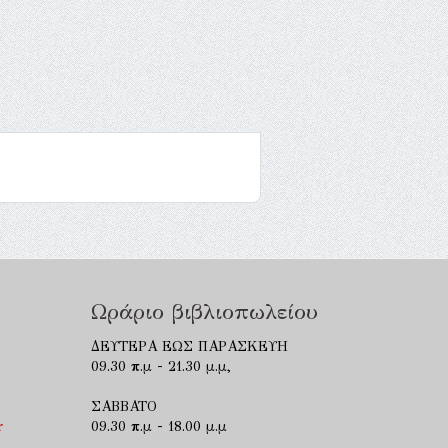
Ωράριο βιβλιοπωλείου
ΔΕΥΤΕΡΑ ΕΩΣ ΠΑΡΑΣΚΕΥΗ
09.30 π.μ - 21.30 μ.μ,
ΣΑΒΒΑΤΟ
r
09.30 π.μ - 18.00 μ.μ