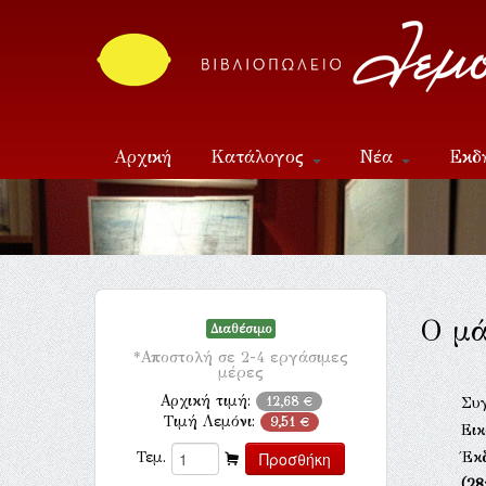
Αρχική
Κατάλογος
Νέα
Εκδ
Επικοινωνία
Ο μ
Διαθέσιμο
*Αποστολή σε 2-4 εργάσιμες
μέρες
Αρχική τιμή:
12,68 €
Συ
Τιμή Λεμόνι:
9,51 €
Ει
Έκ
Τεμ.
(28