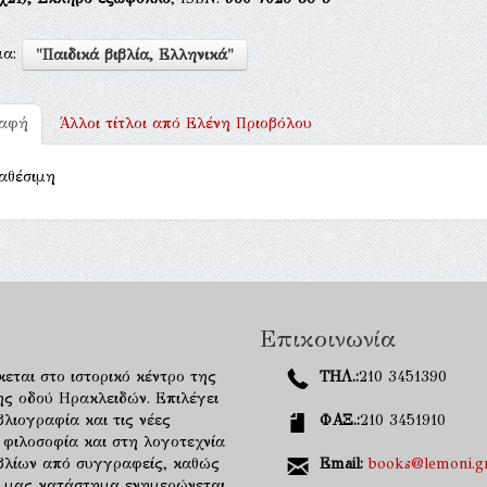
μα:
"Παιδικά βιβλία, Ελληνικά"
ραφή
Άλλοι τίτλοι από
Ελένη Πριοβόλου
αθέσιμη
Επικοινωνία
κεται στο ιστορικό κέντρο της
ΤΗΛ.:
210 3451390
ης οδού Ηρακλειδών. Επιλέγει
λιογραφία και τις νέες
ΦΑΞ.:
210 3451910
 φιλοσοφία και στη λογοτεχνία
ιβλίων από συγγραφείς, καθώς
Email:
books@lemoni.g
κό μας κατάστημα ενημερώνεται