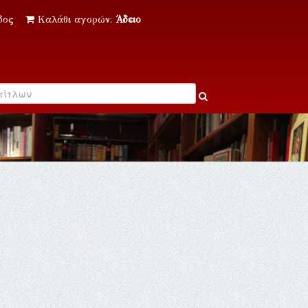
δος
Καλάθι αγορών:
Άδειο