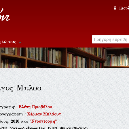
Είσο
ηλώσεις
άγος Μπλου
γγραφή:
·
Ελένη Πριοβόλου
κονογράφιση:
·
Χέρμαν Μπλάουτ
δοση:
2010
από
"Ντουντούμη"
χ21),
Σκληρό εξώφυλλο
, ISBN:
960-7026-36-5