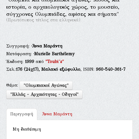
ιστορία, ο αρχαιολογικός χώρος, το μουσείο,
σύγχρονες Ολυμπιάδες, αφίσες και σήματα"
(Πρωτότυπος τίτλος στα ελληνικά)
Συγγραφή:
·Άννα Μαράντη
Μετάφραση:
·Murielle Barthélemy
Έκδοση:
1999
από
"Toubi´s"
Σελ.:
176
(24χ17),
Μαλακό εξώφυλλο
, ISBN:
960-540-361-7
Θέμα:
"Ολυμπιακοί Αγώνες"
"Ελλάς - Αρχαιότητες - Οδηγοί"
Περιγραφή
Άννα Μαράντη
Μη διαθέσιμη