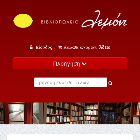
Είσοδος
Καλάθι αγορών:
Άδειο
Πλοήγηση
Αρχική
Κατάλογος
Νέα
Εκδηλώσεις
Επικοινωνία