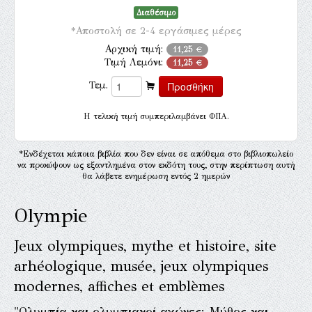
Διαθέσιμο
*Αποστολή σε 2-4 εργάσιμες μέρες
Αρχική τιμή:
11,25 €
Τιμή Λεμόνι:
11,25 €
Τεμ.
H τελική τιμή συμπεριλαμβάνει ΦΠΑ.
*Ενδέχεται κάποια βιβλία που δεν είναι σε απόθεμα στο βιβλιοπωλείο
να προκύψουν ως εξαντλημένα στον εκδότη τους, στην περίπτωση αυτή
θα λάβετε ενημέρωση εντός 2 ημερών
Olympie
Jeux olympiques, mythe et histoire, site
arhéologique, musée, jeux olympiques
modernes, affiches et emblèmes
"Ολυμπία και ολυμπιακοί αγώνες: Μύθος και