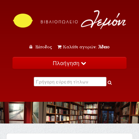
Είσοδος
Καλάθι αγορών:
Άδειο
Πλοήγηση
Αρχική
Κατάλογος
Νέα
Εκδηλώσεις
Επικοινωνία