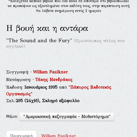
*Ενδέχεται κάποια βιβλία που δεν είναι σε απόθεμα στο βιβλιοπωλείο
να προκύψουν ως εξαντλημένα στον εκδότη τους, στην περίπτωση αυτή
θα λάβετε ενημέρωση εντός 2 ημερών
Η βουή και η αντάρα
"The Sound and the Fury"
(Πρωτότυπος τίτλος στα
αγγλικά)
Συγγραφή:
·
William Faulkner
Μετάφραση:
·
Τάκης Μενδράκος
Έκδοση:
Ιανουάριος 1995
από
"Πάπυρος Εκδοτικός
Οργανισμός"
Σελ.:
295
(24χ16),
Σκληρό εξώφυλλο
Θέμα:
"Αμερικανική πεζογραφία - Μυθιστόρημα"
Περιγραφή
William Faulkner