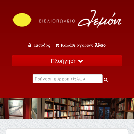
Είσοδος
Καλάθι αγορών:
Άδειο
Πλοήγηση
Αρχική
Κατάλογος
Νέα
Εκδηλώσεις
Επικοινωνία