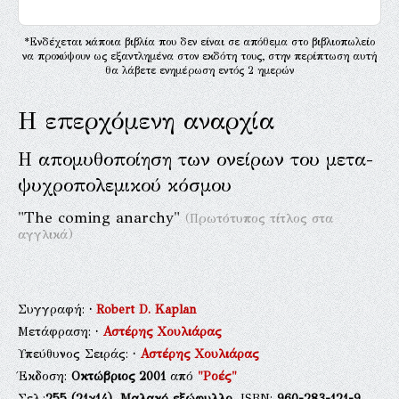
*Ενδέχεται κάποια βιβλία που δεν είναι σε απόθεμα στο βιβλιοπωλείο
να προκύψουν ως εξαντλημένα στον εκδότη τους, στην περίπτωση αυτή
θα λάβετε ενημέρωση εντός 2 ημερών
Η επερχόμενη αναρχία
Η απομυθοποίηση των ονείρων του μετα-
ψυχροπολεμικού κόσμου
"The coming anarchy"
(Πρωτότυπος τίτλος στα
αγγλικά)
Συγγραφή:
·
Robert D. Kaplan
Μετάφραση:
·
Αστέρης Χουλιάρας
Υπεύθυνος Σειράς:
·
Αστέρης Χουλιάρας
Έκδοση:
Οκτώβριος 2001
από
"Ροές"
Σελ.:
255
(21χ14),
Μαλακό εξώφυλλο
, ISBN:
960-283-121-9