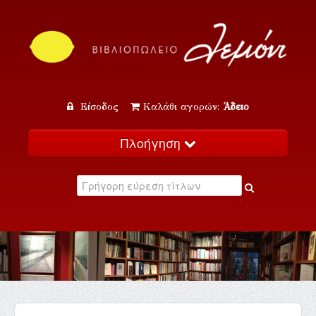
Είσοδος
Καλάθι αγορών:
Άδειο
Πλοήγηση
Αρχική
Κατάλογος
Νέα
Εκδηλώσεις
Επικοινωνία