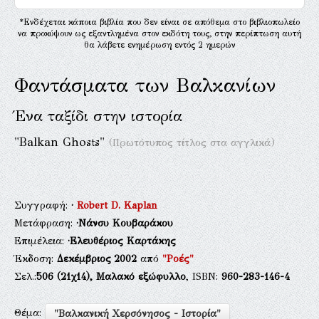
*Ενδέχεται κάποια βιβλία που δεν είναι σε απόθεμα στο βιβλιοπωλείο
να προκύψουν ως εξαντλημένα στον εκδότη τους, στην περίπτωση αυτή
θα λάβετε ενημέρωση εντός 2 ημερών
Φαντάσματα των Βαλκανίων
Ένα ταξίδι στην ιστορία
"Balkan Ghosts"
(Πρωτότυπος τίτλος στα αγγλικά)
Συγγραφή:
·
Robert D. Kaplan
Μετάφραση:
·Νάνσυ Κουβαράκου
Επιμέλεια:
·Ελευθέριος Καρτάκης
Έκδοση:
Δεκέμβριος 2002
από
"Ροές"
Σελ.:
506
(21χ14),
Μαλακό εξώφυλλο
, ISBN:
960-283-146-4
Θέμα:
"Βαλκανική Χερσόνησος - Ιστορία"