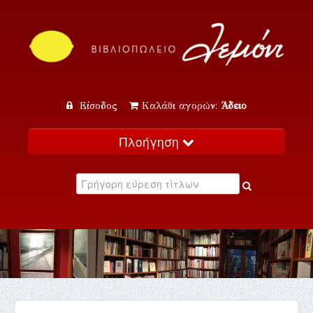
Είσοδος
Καλάθι αγορών:
Άδειο
Πλοήγηση
Αρχική
Κατάλογος
Νέα
Εκδηλώσεις
Επικοινωνία