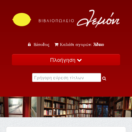
Είσοδος
Καλάθι αγορών:
Άδειο
Πλοήγηση
Αρχική
Κατάλογος
Νέα
Εκδηλώσεις
Επικοινωνία