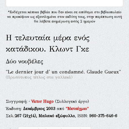
*Ενδέχεται κάποια βιβλία που δεν είναι σε απόθεμα στο βιβλιοπωλείο
να προκύψουν ως εξαντλημένα στον εκδότη τους, στην περίπτωση αυτή
θα λάβετε ενημέρωση εντός 2 ημερών
Η τελευταία μέρα ενός
κατάδικου. Κλωντ Γκε
Δύο νουβέλες
"Le dernier jour d' un condamné. Glaude Gueux"
(Πρωτότυπος τίτλος στα γαλλικά)
Συγγραφή:
·
Victor Hugo
(Συλλογικό έργο)
Έκδοση:
Δεκέμβριος 2003
από
"Μεταίχμιο"
Σελ.:
267
(21χ14),
Μαλακό εξώφυλλο
, ISBN:
960-375-646-6