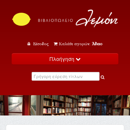
Είσοδος
Καλάθι αγορών:
Άδειο
Πλοήγηση
Αρχική
Κατάλογος
Νέα
Εκδηλώσεις
Επικοινωνία