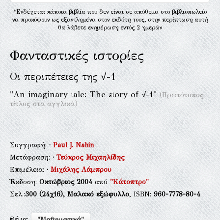
*Ενδέχεται κάποια βιβλία που δεν είναι σε απόθεμα στο βιβλιοπωλείο
να προκύψουν ως εξαντλημένα στον εκδότη τους, στην περίπτωση αυτή
θα λάβετε ενημέρωση εντός 2 ημερών
Φανταστικές ιστορίες
Οι περιπέτειες της √-1
"An imaginary tale: The story of √-1"
(Πρωτότυπος
τίτλος στα αγγλικά)
Συγγραφή:
·
Paul J. Nahin
Μετάφραση:
·
Τεύκρος Μιχαηλίδης
Επιμέλεια:
·
Μιχάλης Λάμπρου
Έκδοση:
Οκτώβριος 2004
από
"Κάτοπτρο"
Σελ.:
300
(24χ16),
Μαλακό εξώφυλλο
, ISBN:
960-7778-80-4
Θέμα:
"Μαθηματικά"