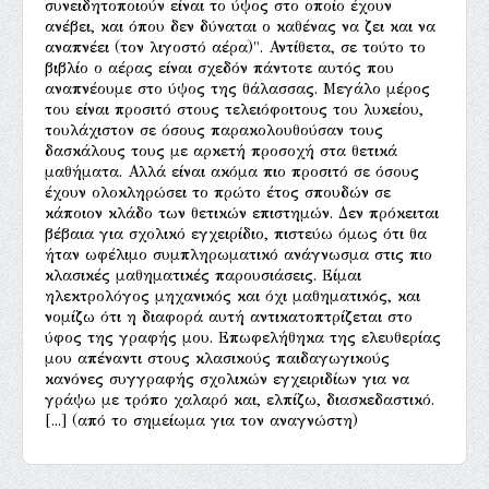
συνειδητοποιούν είναι το ύψος στο οποίο έχουν
ανέβει, και όπου δεν δύναται ο καθένας να ζει και να
αναπνέει (τον λιγοστό αέρα)". Αντίθετα, σε τούτο το
βιβλίο ο αέρας είναι σχεδόν πάντοτε αυτός που
αναπνέουμε στο ύψος της θάλασσας. Μεγάλο μέρος
του είναι προσιτό στους τελειόφοιτους του λυκείου,
τουλάχιστον σε όσους παρακολουθούσαν τους
δασκάλους τους με αρκετή προσοχή στα θετικά
μαθήματα. Αλλά είναι ακόμα πιο προσιτό σε όσους
έχουν ολοκληρώσει το πρώτο έτος σπουδών σε
κάποιον κλάδο των θετικών επιστημών. Δεν πρόκειται
βέβαια για σχολικό εγχειρίδιο, πιστεύω όμως ότι θα
ήταν ωφέλιμο συμπληρωματικό ανάγνωσμα στις πιο
κλασικές μαθηματικές παρουσιάσεις. Είμαι
ηλεκτρολόγος μηχανικός και όχι μαθηματικός, και
νομίζω ότι η διαφορά αυτή αντικατοπτρίζεται στο
ύφος της γραφής μου. Επωφελήθηκα της ελευθερίας
μου απέναντι στους κλασικούς παιδαγωγικούς
κανόνες συγγραφής σχολικών εγχειριδίων για να
γράψω με τρόπο χαλαρό και, ελπίζω, διασκεδαστικό.
[...] (από το σημείωμα για τον αναγνώστη)