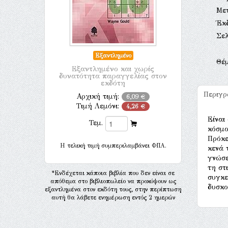
Με
Έκ
Σελ
Εξαντλημένο
Θέ
Εξαντλημένο και χωρίς
δυνατότητα παραγγελίας στον
εκδότη
Περιγ
Αρχική τιμή:
6,09 €
Τιμή Λεμόνι:
4,26 €
Είναι
Τεμ.
κόσμο
Πρόκε
H τελική τιμή συμπεριλαμβάνει ΦΠΑ.
κενά 
γνώσε
τη στ
*Ενδέχεται κάποια βιβλία που δεν είναι σε
συγκε
απόθεμα στο βιβλιοπωλείο να προκύψουν ως
δυσκο
εξαντλημένα στον εκδότη τους, στην περίπτωση
αυτή θα λάβετε ενημέρωση εντός 2 ημερών