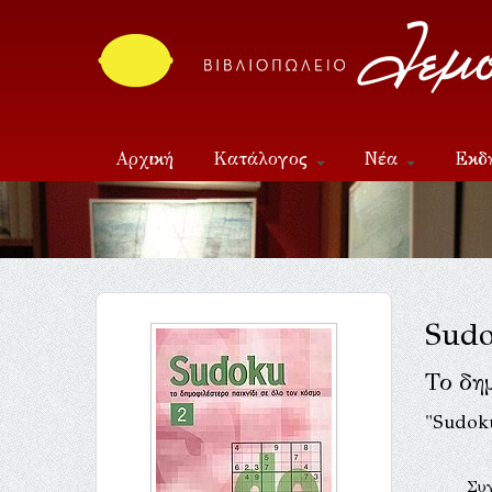
Αρχική
Κατάλογος
Νέα
Εκδ
Επικοινωνία
Sud
Το δη
"Sudoku
Συ