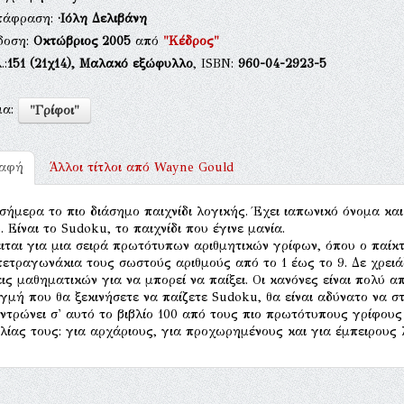
τάφραση:
·Ιόλη Δελιβάνη
δοση:
Οκτώβριος 2005
από
"Κέδρος"
.:
151
(21χ14),
Μαλακό εξώφυλλο
, ISBN:
960-04-2923-5
μα:
"Γρίφοι"
ραφή
Άλλοι τίτλοι από
Wayne Gould
 σήμερα το πιο διάσημο παιχνίδι λογικής. Έχει ιαπωνικό όνομα κα
. Είναι το Sudoku, το παιχνίδι που έγινε μανία.
ιται για μια σειρά πρωτότυπων αριθμητικών γρίφων, όπου ο παίκ
τετραγωνάκια τους σωστούς αριθμούς από το 1 έως το 9. Δε χρειάζ
ις μαθηματικών για να μπορεί να παίξει. Οι κανόνες είναι πολύ απ
ιγμή που θα ξεκινήσετε να παίζετε Sudoku, θα είναι αδύνατο να 
ντρώνει σ' αυτό το βιβλίο 100 από τους πιο πρωτότυπους γρίφου
λίας τους: για αρχάριους, για προχωρημένους και για έμπειρους 