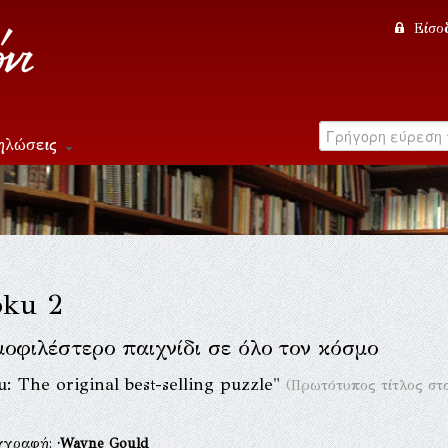
Είσο
ηλώσεις
oku 2
μοφιλέστερο παιχνίδι σε όλο τον κόσμο
: The original best-selling puzzle"
(Πρωτότυπος τίτλος στ
γγραφή:
·Wayne Gould