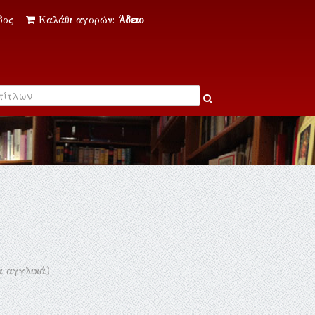
δος
Καλάθι αγορών:
Άδειο
α αγγλικά)