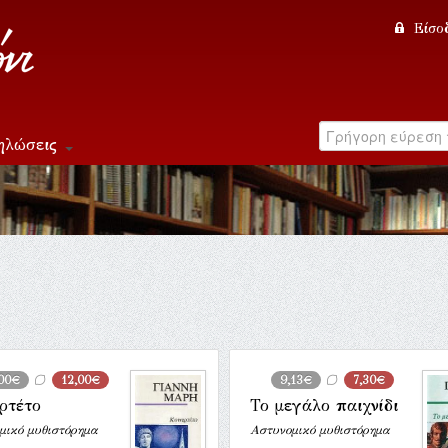
Είσο
ηλώσεις
,00€
12,00€
9,13€
7,30€
ρτέτο
Το μεγάλο παιχνίδι
μικό μυθιστόρημα
Αστυνομικό μυθιστόρημα