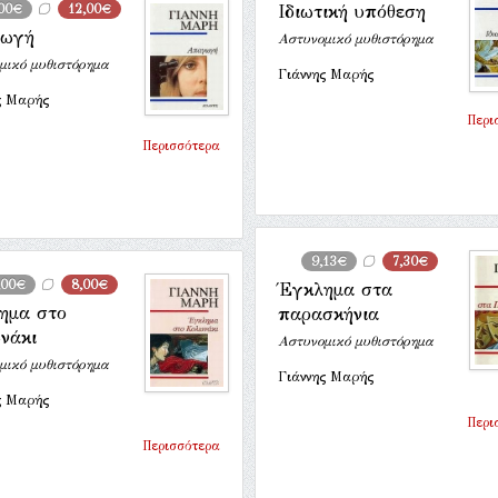
,00€
12,00€
Ιδιωτική υπόθεση
ωγή
Αστυνομικό μυθιστόρημα
μικό μυθιστόρημα
Γιάννης Μαρής
ς Μαρής
Περι
Περισσότερα
9,13€
7,30€
,00€
8,00€
Έγκλημα στα
ημα στο
παρασκήνια
νάκι
Αστυνομικό μυθιστόρημα
μικό μυθιστόρημα
Γιάννης Μαρής
ς Μαρής
Περι
Περισσότερα