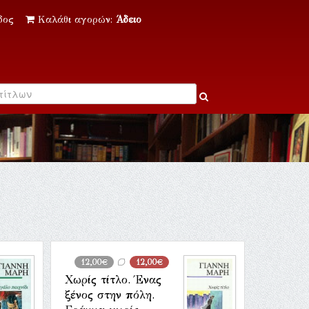
δος
Καλάθι αγορών:
Άδειο
12,00€
12,00€
Χωρίς τίτλο. Ένας
ξένος στην πόλη.