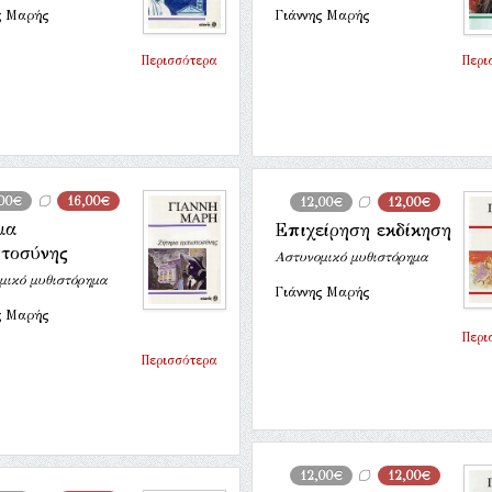
ς Μαρής
Γιάννης Μαρής
Περισσότερα
Περι
,00€
16,00€
12,00€
12,00€
μα
Επιχείρηση εκδίκηση
στοσύνης
Αστυνομικό μυθιστόρημα
μικό μυθιστόρημα
Γιάννης Μαρής
ς Μαρής
Περι
Περισσότερα
12,00€
12,00€