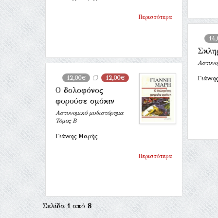
Περισσότερα
14
Σκληρ
Αστυνο
12,00€
12,00€
Γιάννη
Ο δολοφόνος
φορούσε σμόκιν
Αστυνομικό μυθιστόρημα
Τόμος Β
Γιάννης Μαρής
Περισσότερα
Σελίδα
1
από
8