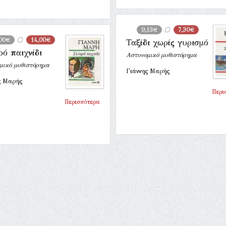
9,13€
7,30€
,00€
14,00€
Ταξίδι χωρίς γυρισμό
ό παιχνίδι
Αστυνομικό μυθιστόρημα
μικό μυθιστόρημα
Γιάννης Μαρής
ς Μαρής
Περι
Περισσότερα