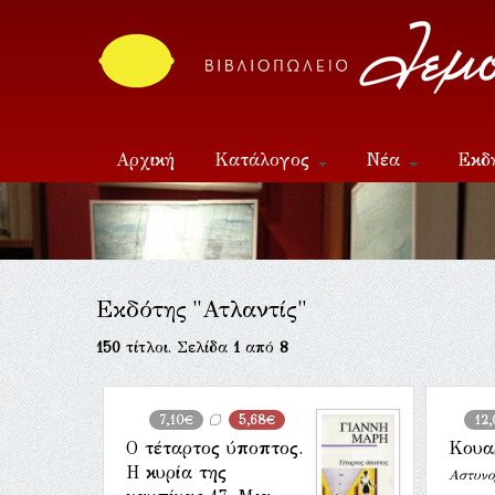
Αρχική
Κατάλογος
Νέα
Εκδ
Επικοινωνία
Εκδότης "Ατλαντίς"
150
τίτλοι. Σελίδα
1
από
8
7,10€
5,68€
12
Ο τέταρτος ύποπτος.
Κουα
Η κυρία της
Αστυνο