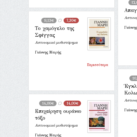
12
Απαγ
Αστυνο
9,13€
7,30€
Το χαμόγελο της
Γιάννη
Σφίγγας
Αστυνομικό μυθιστόρημα
Γιάννης Μαρής
Περισσότερα
10
Έγκλ
Κολω
Αστυνο
14,00€
14,00€
Γιάννη
Επιχείρηση ουράνιο
τόξο
Αστυνομικό μυθιστόρημα
Γιάννης Μαρής