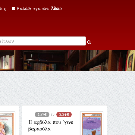
δος
Καλάθι αγορών:
Άδειο
4,77€
3,34€
Η αρβύλα που ΄γινε
βαρκούλα