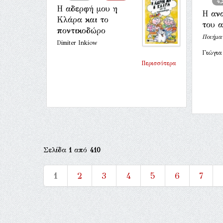
4,
Η αδερφή μου η
Η αν
Κλάρα και το
του α
ποντικοδώρο
Ποιήμα
Dimiter Inkiow
Γιώγια
Περισσότερα
Σελίδα
1
από
410
1
2
3
4
5
6
7