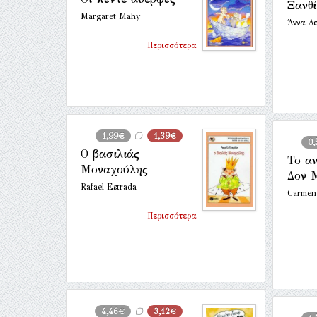
Ξανθ
Margaret Mahy
Άννα Δ
Περισσότερα
1,99€
1,39€
0,
Ο βασιλιάς
Το αν
Μοναχούλης
Δον 
Rafael Estrada
Carmen
Περισσότερα
4,46€
3,12€