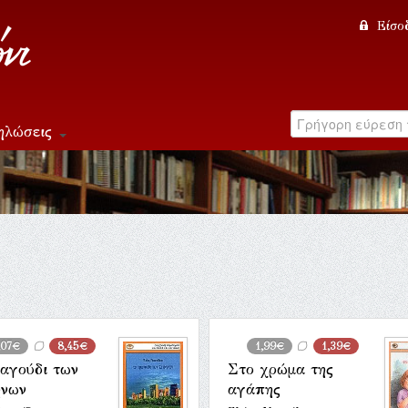
Είσο
ηλώσεις
,07€
8,45€
1,99€
1,39€
ραγούδι των
Στο χρώμα της
ήνων
αγάπης