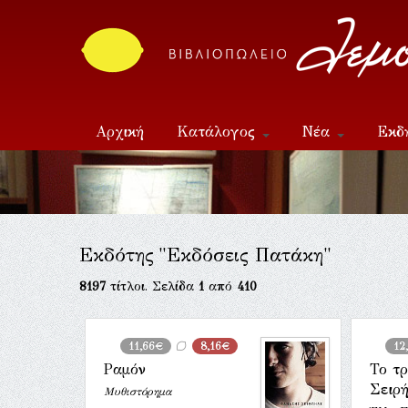
Αρχική
Κατάλογος
Νέα
Εκδ
Επικοινωνία
Εκδότης "Εκδόσεις Πατάκη"
8197
τίτλοι. Σελίδα
1
από
410
11,66€
8,16€
12
Ραμόν
Το τ
Σειρ
Μυθιστόρημα