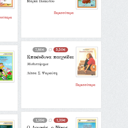
Μαρία Πυλιώτου
Περισσότερα
σσότερα
7,86€
5,50€
Επικίνδυνα παιχνίδια
Μυθιστόρημα
Λίτσα Σ. Ψαραύτη
Περισσότερα
1,99€
1,39€
Ο Λουκάς, ο Νίκος