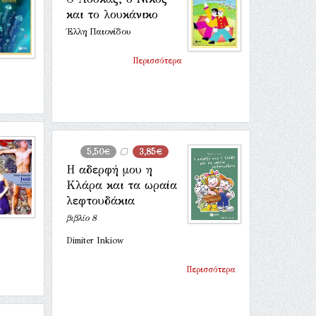
και το λουκάνικο
Έλλη Παιονίδου
Περισσότερα
5,50€
3,85€
Η αδερφή μου η
Κλάρα και τα ωραία
λεφτουδάκια
βιβλίο 8
Dimiter Inkiow
Περισσότερα