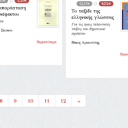
57€
3,20€
12,17€
8,52€
απαράσταση
Το ταξίδι της
νέφικτου
ελληνικής γλώσσας
τα
Για τις τρεις τελευταίες
τάξεις του δημοτικού
 Σιώκου
σχολείου
Περισσότερα
Νίκος Αρναούτης
Περι
8
9
10
11
12
»