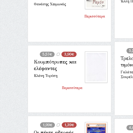
Έλλη Π
Θανάσης Χειμωνάς
Περισσότερα
5,
5,57€
3,90€
Τρελ
Κουμπότρυπες και
τιμόν
ελέφαντες
Γαλάτε
Ελένη Τορόση
Σουρέλ
Περισσότερα
1,99€
1,39€
6,
Οι πέντε αδερφές