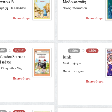
ίππου 5
Μεδουσάνθη
εϊμέζη - Καλιότσου
Νίκος Θεοδοσίου
Περισσότερα
Περισσότερα
50€
0,35€
1,99€
1,39€
δρείκελο του
Junk
Μπέπο
Μυθιστόρημα
 Vázqueth - Vigo
Melvin Burgess
Περισσότερα
Περισσότερα