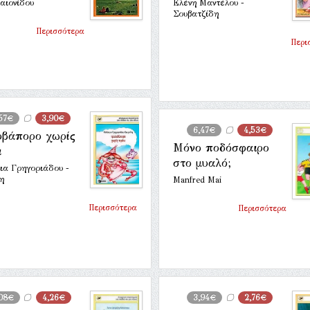
αιονίδου
Ελένη Μαντέλου -
Σουβατζίδη
Περισσότερα
Περι
57€
3,90€
6,47€
4,53€
οβάπορο χωρίς
Μόνο ποδόσφαιρο
ι
στο μυαλό;
ια Γρηγοριάδου -
η
Manfred Mai
Περισσότερα
Περισσότερα
08€
4,26€
3,94€
2,76€