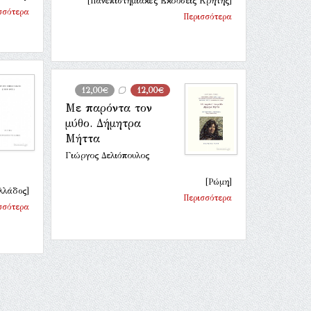
[Πανεπιστημιακές Εκδόσεις Κρήτης]
σσότερα
Περισσότερα
12,00€
12,00€
Με παρόντα τον
μύθο. Δήμητρα
Μήττα
Γιώργος Δελιόπουλος
[Ρώμη]
λλάδος]
Περισσότερα
σσότερα