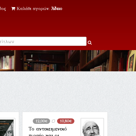
δος
Καλάθι αγορών:
Άδειο
12,00€
10,80€
Το αντικειμενικό
τυχαίο και οι