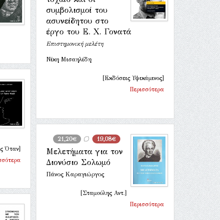
συμβολισμοί του
ασυνείδητου στο
έργο του Ε. Χ. Γονατά
Επιστημονική μελέτη
Νίκη Μισαηλίδη
[Εκδόσεις Υψικάμινος]
Περισσότερα
21,20€
19,08€
ς Όταν]
Μελετήματα για τον
σσότερα
Διονύσιο Σολωμό
Πάνος Καραγιώργος
[Σταμούλης Αντ.]
Περισσότερα