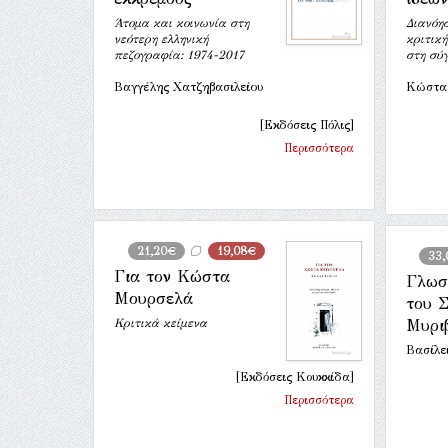
Άτομα και κοινωνία στη
Διανόησ
νεότερη ελληνική
κριτικ
πεζογραφία: 1974-2017
στη σύ
Βαγγέλης Χατζηβασιλείου
Κώστα
[Εκδόσεις Πόλις]
Περισσότερα
21,20€
19,08€
33
Για τον Κώστα
Γλωσ
Μουρσελά
του 
Κριτικά κείμενα
Μυρι
Βασίλε
[Εκδόσεις Κουκκίδα]
Περισσότερα