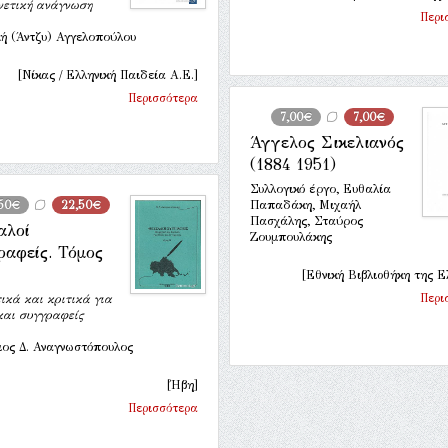
νετική ανάγνωση
Περι
κή (Άντζυ) Αγγελοπούλου
[Νίκας / Ελληνική Παιδεία Α.Ε.]
Περισσότερα
7,00€
7,00€
Άγγελος Σικελιανός
(1884 1951)
Συλλογικό έργο, Ευθαλία
50€
22,50€
Παπαδάκη, Μιχαήλ
Πασχάλης, Σταύρος
αλοί
Ζουμπουλάκης
ραφείς. Τόμος
[Εθνική Βιβλιοθήκη της Ε
Περι
ικά και κριτικά για
και συγγραφείς
ιος Δ. Αναγνωστόπουλος
[Ήβη]
Περισσότερα