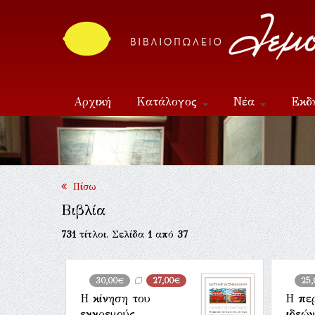
Αρχική
Κατάλογος
Νέα
Εκδ
Επικοινωνία
Πίσω
Βιβλία
731
τίτλοι. Σελίδα
1
από
37
30,00€
27,00€
25,
Η κίνηση του
Η πε
εκκρεμούς
ιδεών