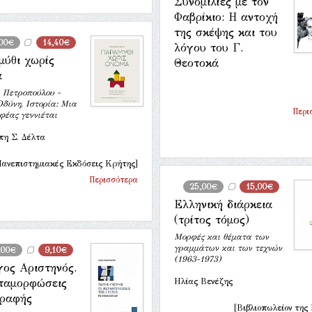
Συνομιλίες με τον
Φαβρίκιο: Η αντοχή
της σκέψης και του
,00€
14,40€
λόγου του Γ.
μύθι χωρίς
Θεοτοκά
α
 Πετροπούλου -
Οδύνη, Ιστορία: Μια
Περι
φέας γεννιέται
πη Σ. Δέλτα
Πανεπιστημιακές Εκδόσεις Κρήτης]
Περισσότερα
25,00€
15,00€
Ελληνική διάρκεια
(τρίτος τόμος)
Μορφές και θέματα των
γραμμάτων και των τεχνών
,00€
9,10€
(1963-1973)
γος Αριστηνός.
εταμορφώσεις
Ηλίας Βενέζης
γραφής
[Βιβλιοπωλείον της