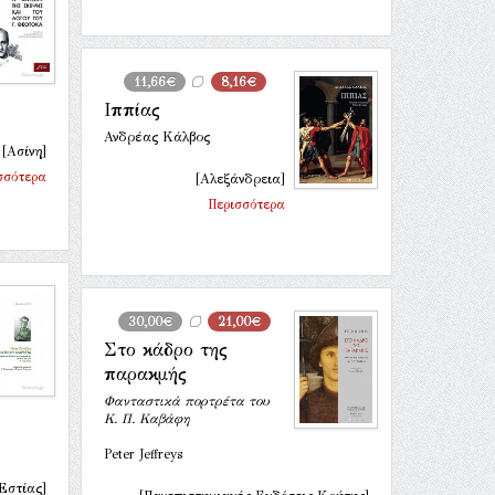
11,66€
8,16€
Ιππίας
Ανδρέας Κάλβος
[Ασίνη]
σσότερα
[Αλεξάνδρεια]
Περισσότερα
30,00€
21,00€
Στο κάδρο της
παρακμής
Φανταστικά πορτρέτα του
Κ. Π. Καβάφη
Peter Jeffreys
 Εστίας]