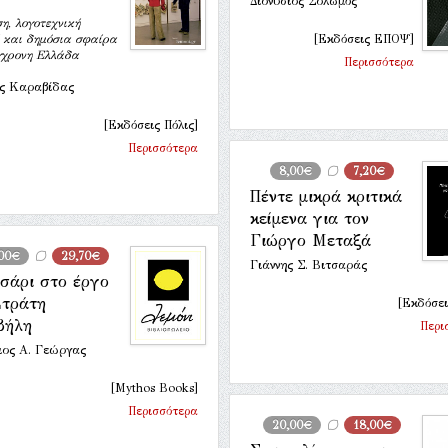
Διονύσιος Σολωμός
η, λογοτεχνική
ή και δημόσια σφαίρα
[Εκδόσεις ΕΠΟΨ]
γχρονη Ελλάδα
Περισσότερα
ς Καραβίδας
[Εκδόσεις Πόλις]
Περισσότερα
8,00€
7,20€
Πέντε μικρά κριτικά
κείμενα για τον
Γιώργο Μεταξά
,00€
29,70€
Γιάννης Σ. Βιτσαράς
σάρι στο έργο
Στράτη
[Εκδόσει
βήλη
Περι
ιος Α. Γεώργας
[Mythos Books]
Περισσότερα
20,00€
18,00€