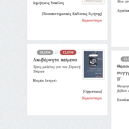
Μια γε
Δημήτριος Βικέλας
Αγγελι
[Πανεπιστημιακές Εκδόσεις Κρήτης]
Περισσότερα
18,00€
12,60€
Ακυβέρνητα κείμενα
22,
Θεσσ
Τρεις μελέτες για τον Στρατή
Τσίρκα
συγγ
Β΄
Μαρία Ιατρού
Θεωρητ
βιβλία 
[Opportuna]
Περισσότερα
Βασίλε