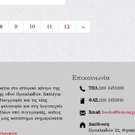
8
9
10
11
12
»
Επικοινωνία
κεται στο ιστορικό κέντρο της
ΤΗΛ.:
210 3451390
ης οδού Ηρακλειδών. Επιλέγει
λιογραφία και τις νέες
ΦΑΞ.:
210 3451910
 φιλοσοφία και στη λογοτεχνία
ιβλίων από συγγραφείς, καθώς
Email:
books@lemoni.g
κό μας κατάστημα ενημερώνεται
Διεύθυνση:
Ηρακλειδών 22, Θησείο
ιστροφών