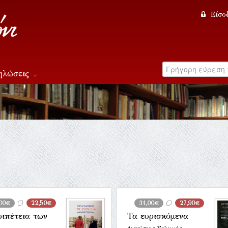
Είσο
ηλώσεις
00€
22,50€
31,00€
27,90€
ριπέτεια των
Τα ευρισκόμενα