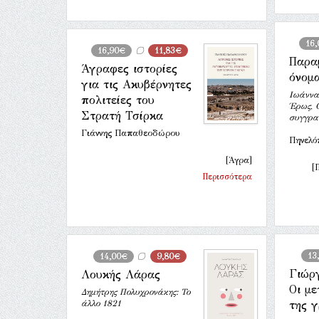
16
16,90€
11,83€
Παρα
Άγραφες ιστορίες
όνομ
για τις Ακυβέρνητες
Ιωάννα
πολιτείες του
Έρως, 
Στρατή Τσίρκα
συγγρα
Γιάννης Παπαθεοδώρου
Πηνελό
[Άγρα]
[
Περισσότερα
13
14,00€
9,80€
Γιώρ
Λουκής Λάρας
Οι μ
Δηµήτρης Πολυχρονάκης: Το
άλλο 1821
της 