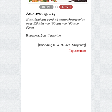
19,08€
17,17€
Χάρτινοι ήρωες
Η παιδική και εφηβική «παραλογοτεχνία»
στην Ελλάδα του ‘50 και του ’60 που
έζησα
Κυριάκος Δημ. Γεωργίου
[Εκδόσεις Κ. & Μ. Αντ. Σταμούλη]
Περισσότερα