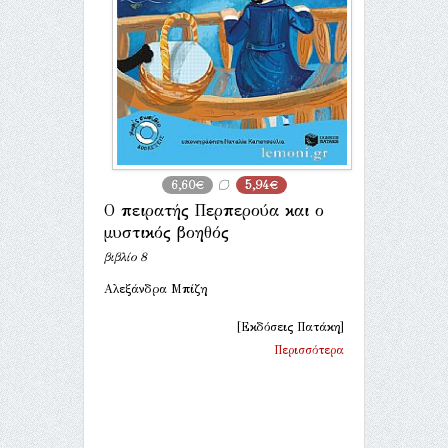
6,60€
5,94€
Ο πειρατής Περπερούα και ο
μυστικός βοηθός
βιβλίο 8
Αλεξάνδρα Μπίζη
[Εκδόσεις Πατάκη]
Περισσότερα