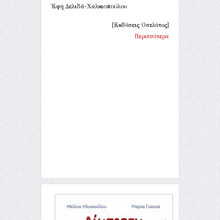
Έφη Δελιδά-Χαλκιοπούλου
[Εκδόσεις Οσελότος]
Περισσότερα