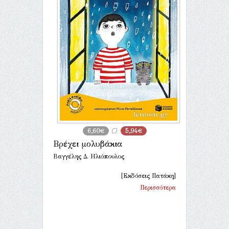
6,60€
5,94€
Βρέχει μολυβάκια
Βαγγέλης Δ. Ηλιόπουλος
[Εκδόσεις Πατάκη]
Περισσότερα