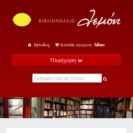
Είσοδος
Καλάθι αγορών:
Άδειο
Πλοήγηση
Αρχική
Κατάλογος
Νέα
Εκδηλώσεις
Επικοινωνία