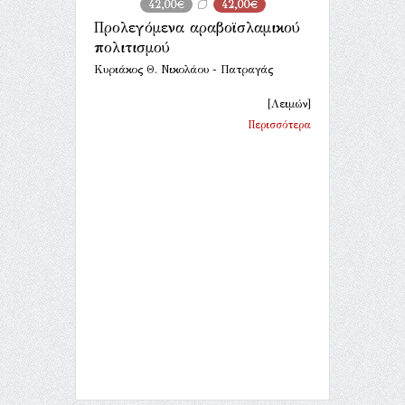
42,00€
42,00€
Προλεγόμενα αραβοϊσλαμικού
πολιτισμού
Κυριάκος Θ. Νικολάου - Πατραγάς
[Λειμών]
Περισσότερα