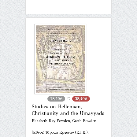
28,40€
28,40€
Studies on Hellenism,
Christianity and the Umayyads
Elizabeth Key Fowden, Garth Fowden
[Εθνικό Ίδρυμα Ερευνών (Ε.Ι.Ε.).