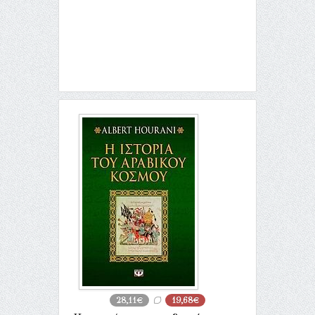
28,11€
19,68€