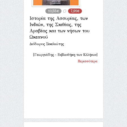
10,55€
7,91€
Ιστορία της Ασσυρίας, των
Ινδιών, της Σκιθίας, της
Αραβίας και των νήσων του
Ωκεανού
Διόδωρος Σικελιώτης
[Γεωργιάδης - Βιβλιοθήκη των Ελλήνων]
Περισσότερα