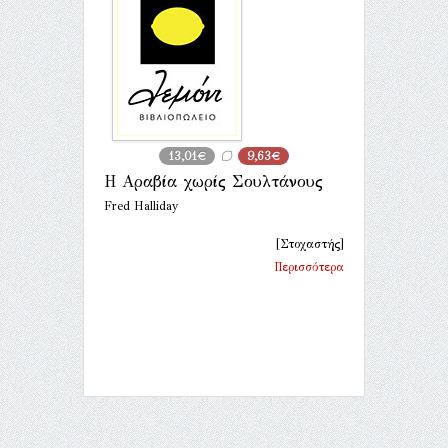
13,01€
9,63€
Η Αραβία χωρίς Σουλτάνους
Fred Halliday
[Στοχαστής]
Περισσότερα