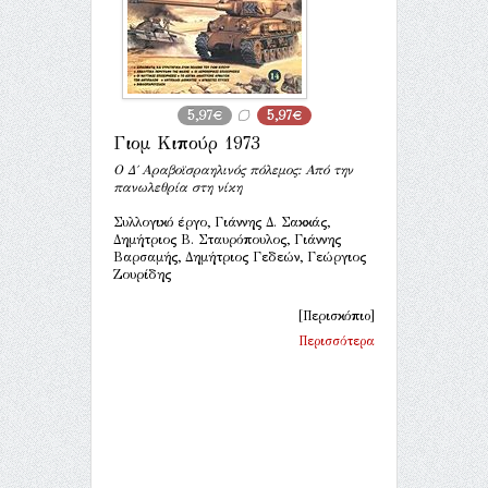
5,97€
5,97€
Γιομ Κιπούρ 1973
Ο Δ΄ Αραβοϊσραηλινός πόλεμος: Από την
πανωλεθρία στη νίκη
Συλλογικό έργο, Γιάννης Δ. Σακκάς,
Δημήτριος Β. Σταυρόπουλος, Γιάννης
Βαρσαμής, Δημήτριος Γεδεών, Γεώργιος
Ζουρίδης
[Περισκόπιο]
Περισσότερα