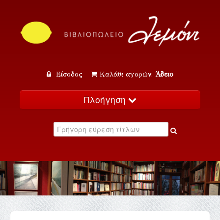
Είσοδος
Καλάθι αγορών:
Άδειο
Πλοήγηση
Αρχική
Κατάλογος
Νέα
Εκδηλώσεις
Επικοινωνία