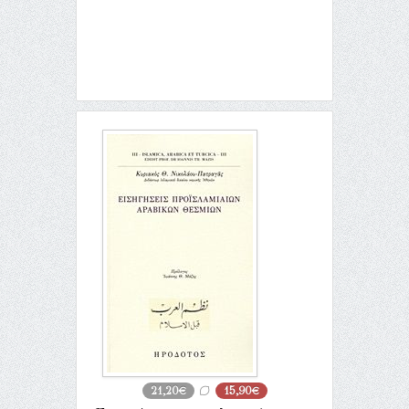
21,20€
15,90€