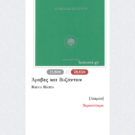
31,80€
28,62€
Άραβες και Βυζάντιον
Marco Miotto
[Λειμών]
Περισσότερα