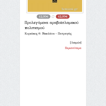
42,00€
42,00€
Προλεγόμενα αραβοϊσλαμικού
πολιτισμού
Κυριάκος Θ. Νικολάου - Πατραγάς
[Λειμών]
Περισσότερα