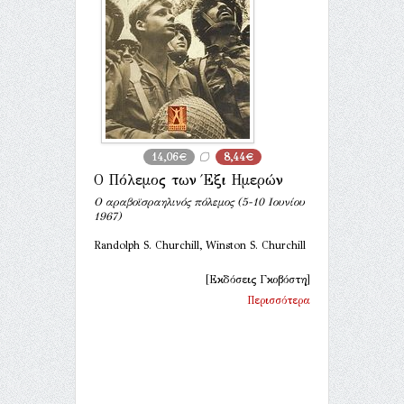
14,06€
8,44€
Ο Πόλεμος των Έξι Ημερών
Ο αραβοϊσραηλινός πόλεμος (5-10 Ιουνίου
1967)
Randolph S. Churchill, Winston S. Churchill
[Εκδόσεις Γκοβόστη]
Περισσότερα