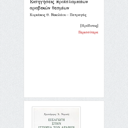
Εισηγήσεις προϊσλαμιαίων
αραβικών θεσμίων
Κυριάκος Θ. Νικολάου - Πατραγάς
[Ηρόδοτος]
Περισσότερα