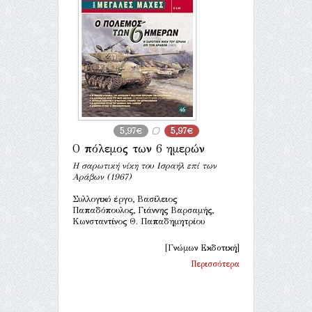
5,97€
5,97€
Ο πόλεμος των 6 ημερών
Η σαρωτική νίκη του Ισραήλ επί των
Αράβων (1967)
Συλλογικό έργο, Βασίλειος
Παπαδόπουλος, Γιάννης Βαρσαμής,
Κωνσταντίνος Θ. Παπαδημητρίου
[Γνώμων Εκδοτική]
Περισσότερα