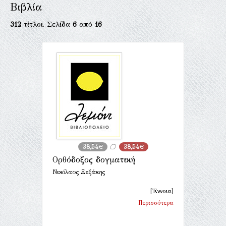
Βιβλία
312
τίτλοι. Σελίδα
6
από
16
38,54€
38,54€
Ορθόδοξος δογματική
Νικόλαος Ξεξάκης
[Έννοια]
Περισσότερα