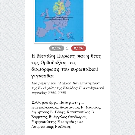
8,12€
8,12€
Η Μεγάλη Ευρώπη και η θέση
της Ορθοδοξίας στη
διαμόρφωση του ευρωπαϊκού
γίγνεσθαι
Εισηγήσεις του "Λαϊκού Πανεπιστημίου"
της Εκκλησίας της Ελλάδος: Γ΄ ακαδημαϊκή
περίοδος 2004-2005
Συλλογικό έργο, Παναγιώτης Ι.
Κανελλόπουλος, Αναστάσιος Ν. Μαρίνος,
Δημήτριος Β. Γόνης, Κωνσταντίνος Β.
Ζορμπάς, Ευάγγελος Θεοδώρου,
Μητροπολίτης Μεσογαίας και
Λαυρεωτικής Νικόλαος