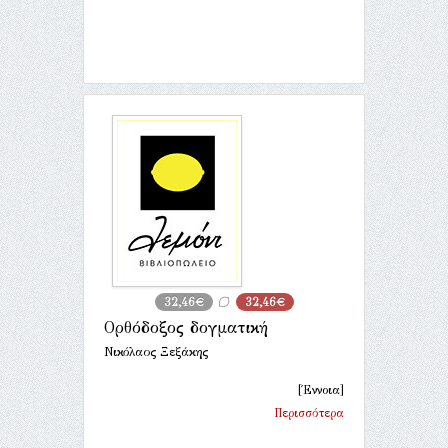
32,46€
32,46€
Ορθόδοξος δογματική
Νικόλαος Ξεξάκης
[Έννοια]
Περισσότερα