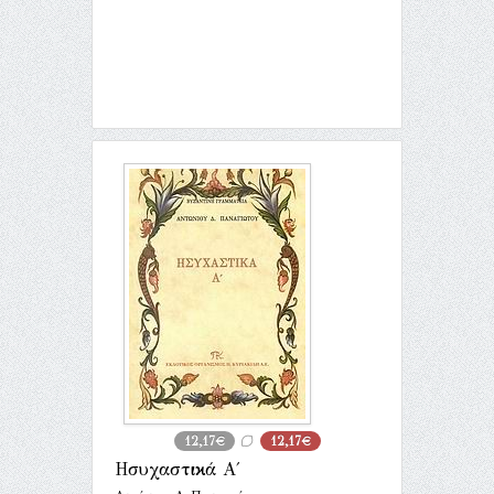
12,17€
12,17€
Ησυχαστικά Α΄