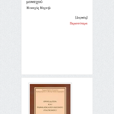
μοναχού
Μοναχός Μιχαήλ
[Δορκάς]
Περισσότερα