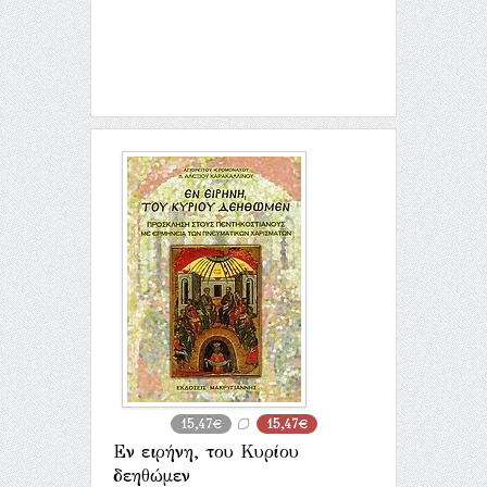
15,47€
15,47€
Εν ειρήνη, του Κυρίου
δεηθώμεν