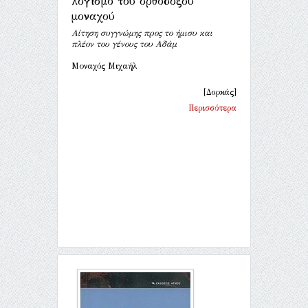
λογισμό του ορθόδοξου
μοναχού
Αίτηση συγγνώμης προς το ήμισυ και
πλέον του γένους του Αδάμ
Μοναχός Μιχαήλ
[Δορκάς]
Περισσότερα