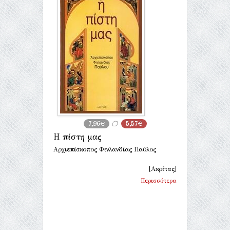
7,96€
5,57€
Η πίστη μας
Αρχιεπίσκοπος Φινλανδίας Παύλος
[Ακρίτας]
Περισσότερα