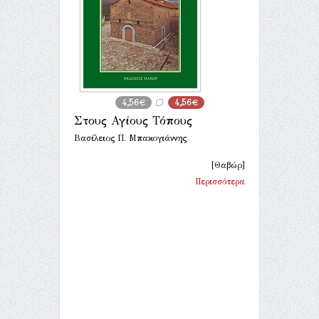
4,56€
4,56€
Στους Αγίους Τόπους
Βασίλειος Π. Μπακογιάννης
[Θαβώρ]
Περισσότερα