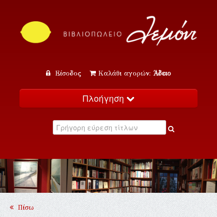
Είσοδος
Καλάθι αγορών:
Άδειο
Πλοήγηση
Αρχική
Κατάλογος
Νέα
Εκδηλώσεις
Επικοινωνία
Πίσω